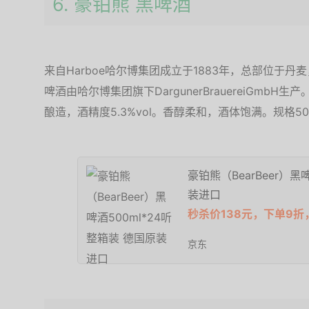
6. 豪铂熊 黑啤酒
来自Harboe哈尔博集团成立于1883年，总部位于
啤酒由哈尔博集团旗下DargunerBrauereiGmb
酿造，酒精度5.3%vol。香醇柔和，酒体饱满。规格500
豪铂熊（BearBeer）黑
装进口
秒杀价138元，下单9折，
京东