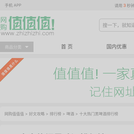
手机 APP
3
请用
秒
首 页
国内优惠
商品分类
网购值值值
>
好文攻略
>
排行榜
>
啤酒
> 十大热门黑啤酒排行榜