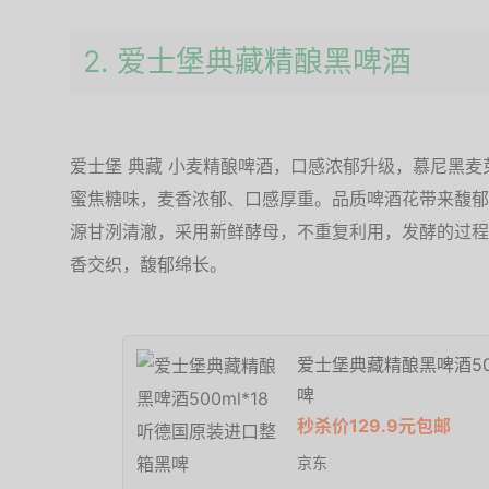
2. 爱士堡典藏精酿黑啤酒
爱士堡 典藏 小麦精酿啤酒，口感浓郁升级，慕尼黑
蜜焦糖味，麦香浓郁、口感厚重。品质啤酒花带来馥郁
源甘洌清澈，采用新鲜酵母，不重复利用，发酵的过程
香交织，馥郁绵长。
爱士堡典藏精酿黑啤酒50
啤
秒杀价129.9元包邮
京东