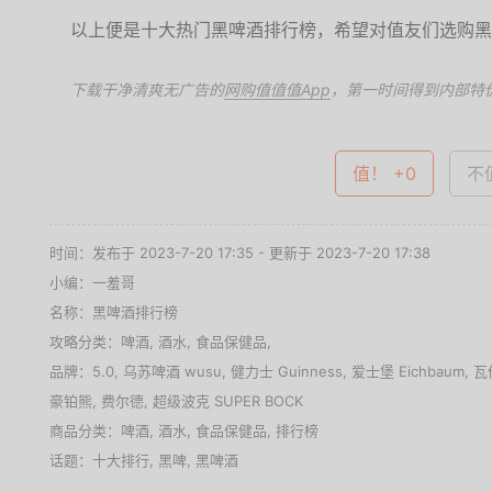
以上便是十大热门黑啤酒排行榜，希望对值友们选购黑
下载干净清爽无广告的
网购值值值App
，第一时间得到内部特
值！ +0
不值
时间：发布于 2023-7-20 17:35 - 更新于 2023-7-20 17:38
小编：一羞哥
名称：
黑啤酒排行榜
攻略分类：
啤酒
,
酒水
,
食品保健品
,
品牌：
5.0
,
乌苏啤酒 wusu
,
健力士 Guinness
,
爱士堡 Eichbaum
,
瓦伦
豪铂熊
,
费尔德
,
超级波克 SUPER BOCK
商品分类：
啤酒
,
酒水
,
食品保健品
,
排行榜
话题：
十大排行
,
黑啤
,
黑啤酒