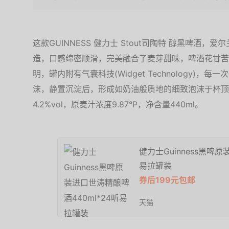
这款GUINNESS 健力士 Stout司陶特 醇黑啤酒
造，口感绵密顺滑，完美融合了麦芽甜味，啤酒花甘苦
明，罐内附有气囊科技(Widget Technology)
沫，静置沉淀后，形成如奶油般质地的细致泡沫于杯顶
4.2%vol，原麦汁浓度9.87°P，净含量440ml。
健力士Guinness黑啤原
易拉罐装
券后199元包邮
天猫