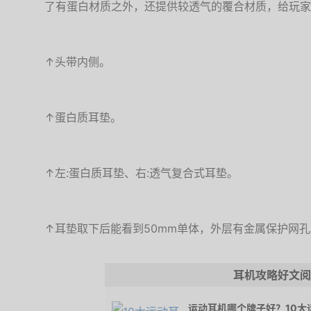
了有蛋白材质之外，还提供较透气的覆合材质，给玩家
↑头带内侧。
↑蛋白质耳垫。
↑左:蛋白质耳垫、右:透气复合式耳垫。
↑耳垫取下后能看到50mm单体，外层有金属保护网孔
耳机攻略好文阅
运动耳机哪个牌子好？10大