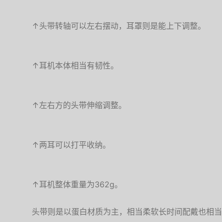
↑头带转轴可以左右摆动，耳罩则是能上下调整。
↑耳机本体相当有韧性。
↑左右方的头带伸缩调整。
↑两耳可以打平收纳。
↑耳机整体重量为362g。
头带则是以蛋白材质为主，相当柔软长时间配戴也相当