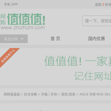
手机 APP
3
请用
秒
首 页
国内优惠
商品分类
网购值值值
>
好文攻略
>
开箱
|
评测
>
耳机\耳麦
> ASUS 华硕 ROG D