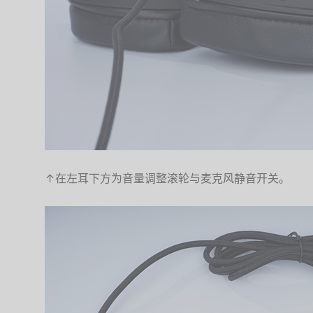
↑在左耳下方为音量调整滚轮与麦克风静音开关。