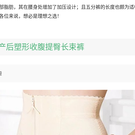
部脂肪，其在腰身处增加了加压设计；且五分裤的长度也颇为适
各位来说，想必是理想之选！
村 产后塑形收腹提臀长束裤
担