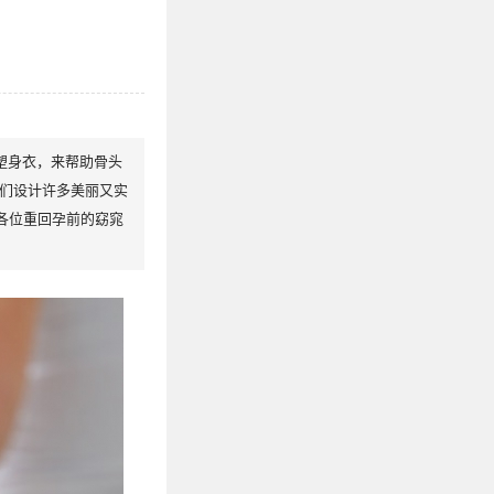
塑身衣，来帮助骨头
妈们设计许多美丽又实
各位重回孕前的窈窕