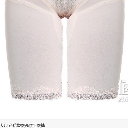
犬印 产后塑腹高腰平腹裤