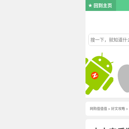
回到主页
网购值值值
>
好文攻略
>