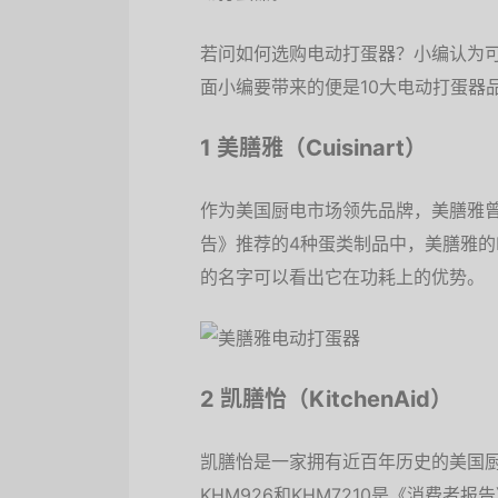
若问如何选购电动打蛋器？小编认为
面小编要带来的便是10大电动打蛋器
1 美膳雅（Cuisinart）
作为美国厨电市场领先品牌，美膳雅曾被
告》推荐的4种蛋类制品中，美膳雅的Po
的名字可以看出它在功耗上的优势。
2 凯膳怡（KitchenAid）
凯膳怡是一家拥有近百年历史的美国
KHM926和KHM7210是《消费