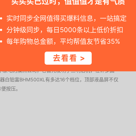
买买买已过时，值值值才是有气质
预估到手价729元
实时同步全网值得买爆料信息，一站搞定
>
分钟级同步，每日5000条以上低价折扣
每年购物总金额，平均帮值友节省35%
去看看 >
营小家电的澳洲公司，它首先发明了三明治机，在许多国
器白铂富BHM500XL有多达16个档位，顶部液晶屏不仅
方便按压。