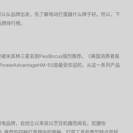
可以从品牌出发，先了解电动打蛋器什么牌子好。所以，下
品牌排行榜。
米其林三星名厨PaulBocus强烈推荐。《美国消费者报
werAdvantageHM-50是最受欢迎的，从这一系列产品
厨电品牌，自创立以来就以烹饪机器而闻名。凯膳怡
者报告》推荐的四种打蛋器中的两种。打蛋工具的典型特点是轻