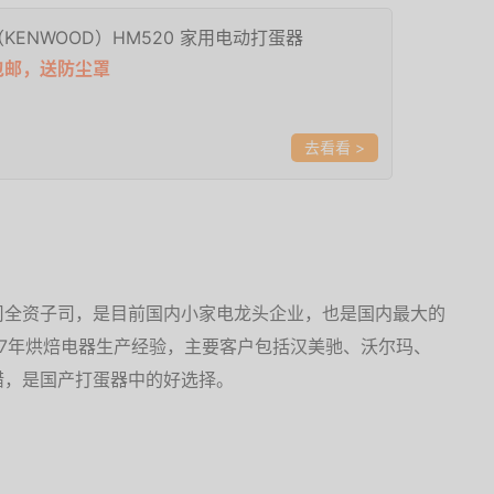
KENWOOD）HM520 家用电动打蛋器
包邮，送防尘罩
>
司全资子司，是目前国内小家电龙头企业，也是国内最大的
有27年烘焙电器生产经验，主要客户包括汉美驰、沃尔玛、
错，是国产打蛋器中的好选择。