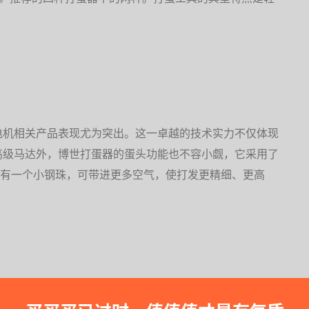
电机相关产品表现尤为突出。这一卓越的技术实力不仅体现
高级马达外，博世打蛋器的蛋头功能也不容小觑，它采用了
都有一个小钢珠，可带进更多空气，使打发更精细、更高
osch）MFQM570BCN打蛋器