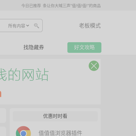
今日已推荐
条让你大喊三声"值!值!值!"的商品
老板模式
找隐藏券
好文攻略
优惠时时看
值值值浏览器插件