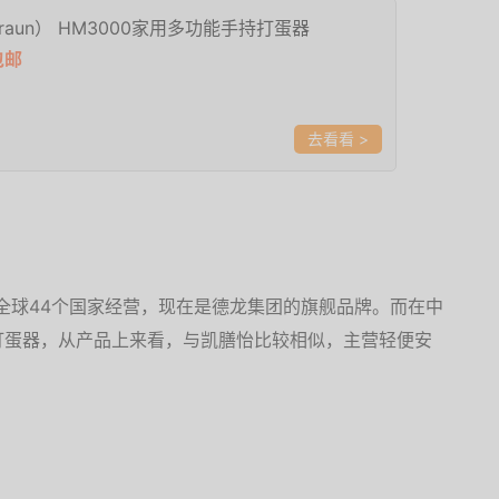
raun） HM3000家用多功能手持打蛋器
包邮
>
，在全球44个国家经营，现在是德龙集团的旗舰品牌。而在中
打蛋器，从产品上来看，与凯膳怡比较相似，主营轻便安