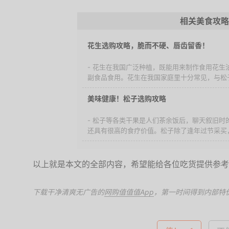
相关美食攻略
花生选购攻略，脆而不硬、唇齿留香！
- 花生在我国广泛种植，既能用来制作食用花生
副食品食用。花生在我国家庭里十分常见，与松子
美味健康！松子选购攻略
- 松子等各类干果是人们茶余饭后，聊天叙旧时
还具有很高的食疗价值。松子除了逢年过节采买，
以上就是本文的全部内容，希望能给各位吃货提供参考
下载干净清爽无广告的
网购值值值App
，第一时间得到内部特