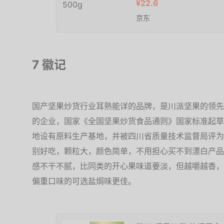
¥22.6
京东
7 徽记
国产坚果炒货行业耳熟能详的品牌，是川派坚果的领先
的企业，国家《全国坚果炒货食品通则》国家标准起草
地设有原料生产基地，并被四川省质量技术监督局评为“
别好吃，颗粒大，颜色简单，不用担心买不到漂白产品
感不干不腻，比同类的开心果味道要淡，但越嚼越香，
偏重口味的可选盐焗味更佳。