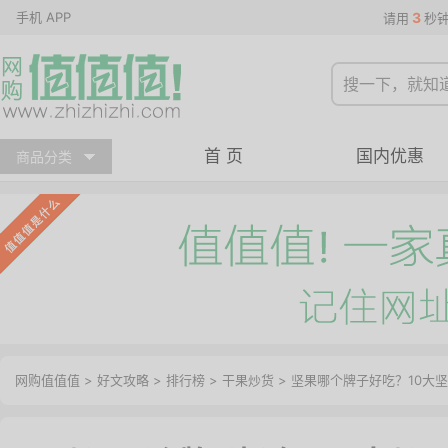
手机 APP
3
请用
秒
首 页
国内优惠
商品分类
网购值值值
>
好文攻略
>
排行榜
>
干果炒货
> 坚果哪个牌子好吃？10大