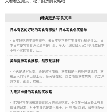
来看看这篇关于松子的选购攻略吧！
阅读更多零食文章
日本有名的好吃的零食有哪些？日本零食必买清单
- 日本好吃的零食有哪些，去日本毕本特产零食排行榜是什么，日
本日本便宜零食必买清单是什么，今天小编就给大家分享几款日本
不得不买的零食，让...
美味提神零食推荐，熬夜党福利！
- 不管是通宵玩耍、还是通宵加班，熬夜都是不利身体健康的，熬
夜后人们容易出现上火、疲劳等症状，想要降低熬夜危害，也要注
意饮食。那么，熬夜...
为吃货准备的零食购买攻略
- 作为经常在深夜放美食照片的资深吃货，不仅在一日三餐上有着
疯狂的追求，对于零食也是爱不释手。闲暇时间想到，会有很多萌