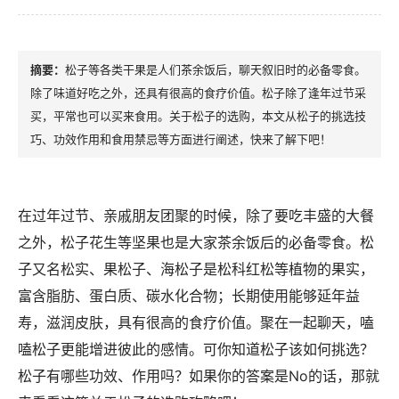
松子等各类干果是人们茶余饭后，聊天叙旧时的必备零食。
除了味道好吃之外，还具有很高的食疗价值。松子除了逢年过节采
买，平常也可以买来食用。关于松子的选购，本文从松子的挑选技
巧、功效作用和食用禁忌等方面进行阐述，快来了解下吧！
在过年过节、亲戚朋友团聚的时候，除了要吃丰盛的大餐
之外，松子花生等坚果也是大家茶余饭后的必备零食。松
子又名松实、果松子、海松子是松科红松等植物的果实，
富含脂肪、蛋白质、碳水化合物；长期使用能够延年益
寿，滋润皮肤，具有很高的食疗价值。聚在一起聊天，嗑
嗑松子更能增进彼此的感情。可你知道松子该如何挑选？
松子有哪些功效、作用吗？如果你的答案是No的话，那就