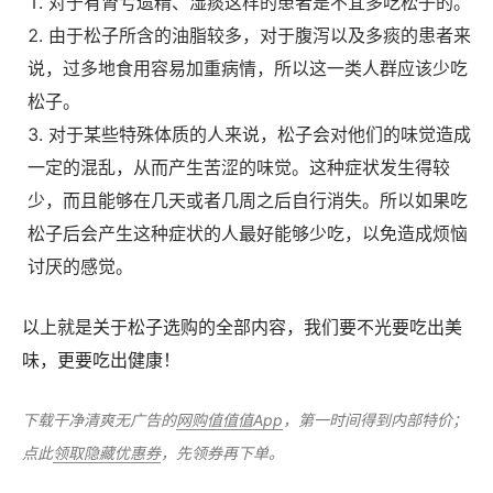
对于有肾亏遗精、湿痰这样的患者是不宜多吃松子的。
由于松子所含的油脂较多，对于腹泻以及多痰的患者来
说，过多地食用容易加重病情，所以这一类人群应该少吃
松子。
对于某些特殊体质的人来说，松子会对他们的味觉造成
一定的混乱，从而产生苦涩的味觉。这种症状发生得较
少，而且能够在几天或者几周之后自行消失。所以如果吃
松子后会产生这种症状的人最好能够少吃，以免造成烦恼
讨厌的感觉。
以上就是关于松子选购的全部内容，我们要不光要吃出美
味，更要吃出健康！
下载干净清爽无广告的
网购值值值App
，第一时间得到内部特价；
点此
领取隐藏优惠券
，先领券再下单。