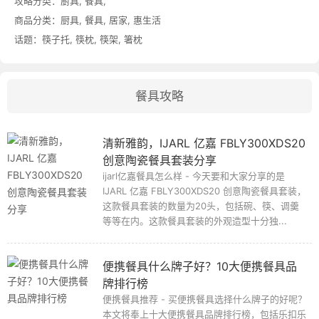
攻略分类：
厨具
,
餐具
,
商品分类：
厨具
,
餐具
,
居家
,
惠生活
话题：
筷子托
,
筷枕
,
筷架
,
箸枕
餐具攻略
清新雅韵，IJARL 亿嘉 FBLY300XDS20
创意陶瓷餐具套装分享
ijarl亿嘉餐具怎么样 - 今天要和大家分享的是
IJARL 亿嘉 FBLY300XDS20 创意陶瓷餐具套装，
这款餐具套装的数量为20头，包括碗、筷、调羹
等等在内。这款餐具套装的外观造型十分独...
便携餐具什么牌子好？10大便携餐具品
牌排行榜
便携餐具推荐 - 买便携餐具选择什么牌子的好呢？
本文将奉上十大便携餐具品牌排行榜，包括乐扣乐