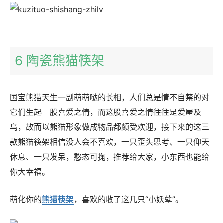
6 陶瓷熊猫筷架
国宝熊猫天生一副萌萌哒的长相，人们总是情不自禁的对
它们生起一股喜爱之情，而这股喜爱之情往往是爱屋及
乌，故而以熊猫形象做成物品都颇受欢迎，接下来的这三
款熊猫筷架相信没人会不喜欢，一只歪头思考、一只仰天
休息、一只发呆，憨态可掬，推荐给大家，小东西也能给
你大幸福。
萌化你的
熊猫筷架
，喜欢的收了这几只“小妖孽”。