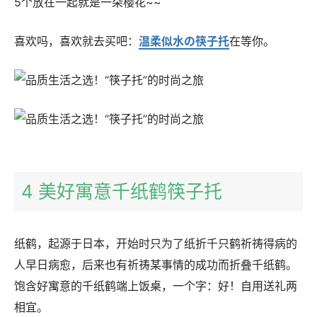
5个放在一起就是一朵樱花~~
喜欢吗，喜欢就去买吧：
温柔似水の筷子托
在等你。
4 美好寓意千纸鹤筷子托
纸鹤，起源于日本，开始时只为了纸折千只鹤祈祷得病的
人早日病愈，后来也有祈祷某事情的成功而折叠千纸鹤。
饱含好寓意的千纸鹤端上饭桌，一个字：好！自用送礼两
相宜。