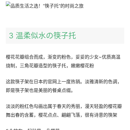
3 温柔似水の筷子托
樱花花瓣组合而成，渐变的粉色，妥妥的少女~优质高温
烧制，三角花瓣造型的筷子托，嫩嫩樱花粉
这款筷子架在日本的官网上一度热销。淡雅清新的色调，
即是筷子架也是美丽的餐桌点缀。
淡淡的粉红色勾画出属于春天的秀丽，漫天轻盈的樱花瓣
舞出春的含蓄，樱花点点、翩翩飞落，很有诗意的筷架