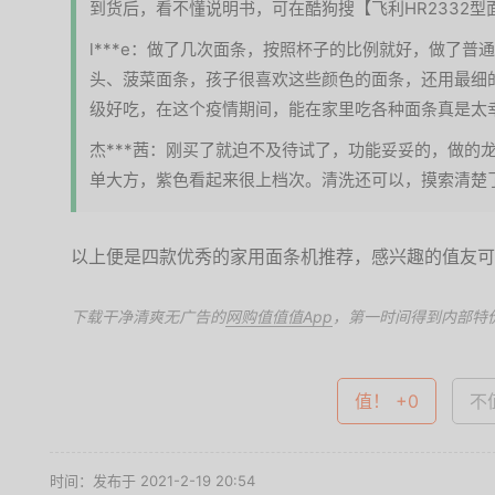
到货后，看不懂说明书，可在酷狗搜【飞利HR2332
l***e：做了几次面条，按照杯子的比例就好，做了
头、菠菜面条，孩子很喜欢这些颜色的面条，还用最细
级好吃，在这个疫情期间，能在家里吃各种面条真是太
杰***茜：刚买了就迫不及待试了，功能妥妥的，做的
单大方，紫色看起来很上档次。清洗还可以，摸索清楚
以上便是四款优秀的家用面条机推荐，感兴趣的值友可
下载干净清爽无广告的
网购值值值App
，第一时间得到内部特
值！ +0
不值
时间：发布于 2021-2-19 20:54