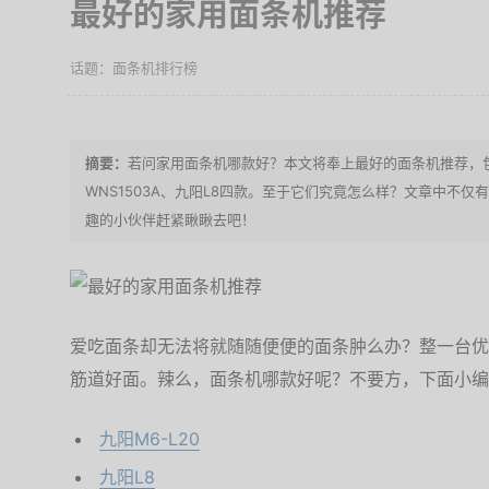
最好的家用面条机推荐
面条机排行榜
若问家用面条机哪款好？本文将奉上最好的面条机推荐，包括飞利
WNS1503A、九阳L8四款。至于它们究竟怎么样？文章中不
趣的小伙伴赶紧瞅瞅去吧！
爱吃面条却无法将就随随便便的面条肿么办？整一台优
筋道好面。辣么，面条机哪款好呢？不要方，下面小编
九阳M6-L20
九阳L8