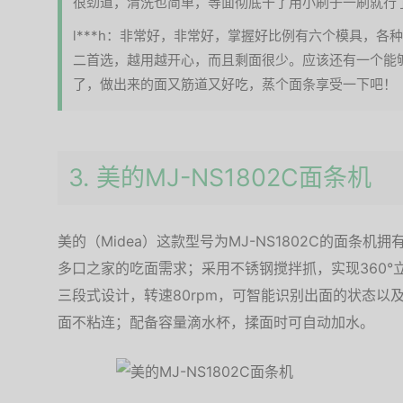
很劲道，清洗也简单，等面彻底干了用小刷子一刷就行
l***h：非常好，非常好，掌握好比例有六个模具，
二首选，越用越开心，而且剩面很少。应该还有一个能
了，做出来的面又筋道又好吃，蒸个面条享受一下吧！
3. 美的MJ-NS1802C面条机
美的（Midea）这款型号为MJ-NS1802C的面条机拥
多口之家的吃面需求；采用不锈钢搅拌抓，实现360°立
三段式设计，转速80rpm，可智能识别出面的状态以
面不粘连；配备容量滴水杯，揉面时可自动加水。