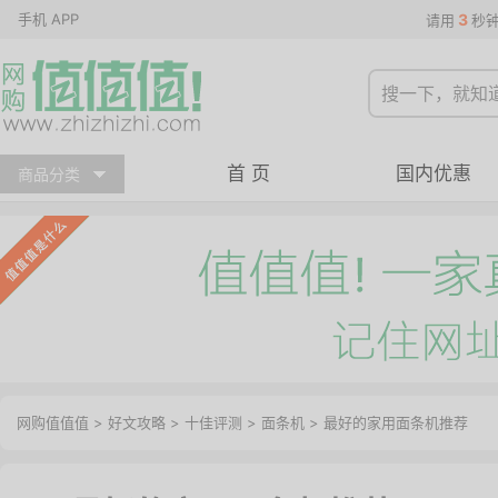
手机 APP
3
请用
秒
首 页
国内优惠
商品分类
网购值值值
>
好文攻略
>
十佳评测
>
面条机
> 最好的家用面条机推荐