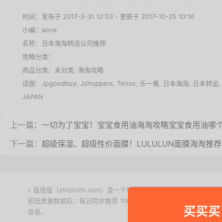
时间：发布于 2017-3-31 12:53 - 更新于 2017-10-25 10:16
小编：aone
名称：
日本海淘转运公司推荐
攻略分类：
商品分类：未分类,
海淘攻略
话题：
Jpgoodbuy
,
Jshoppers
,
Tenso
,
乐一番
,
日本海淘
,
日本转运
JAPAN
上一篇：
一切为了宝宝！宝宝食用油海淘攻略宝宝食用油哪
下一篇：
超级保湿、超级性价面膜！LULULUN面膜海淘推荐lul
» 值值值（zhizhizhi.com）是一个特价搜索引擎。我们实时
和低质量数据后，每日同步推荐 1000+ 高性价比商品和打折促销
买买买
信息。
下载值值值App