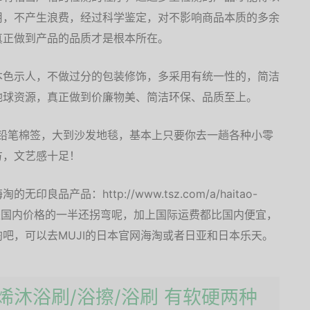
用，不产生浪费，经过科学鉴定，对不影响商品本质的多余
真正做到产品的品质才是根本所在。
本色示人，不做过分的包装修饰，多采用有统一性的，简洁
地球资源，真正做到价廉物美、简洁环保、品质至上。
到铅笔棉签，大到沙发地毯，基本上只要你去一趟各种小零
方，文艺感十足！
品产品：http://www.tsz.com/a/haitao-
日本的价格是国内价格的一半还拐弯呢，加上国际运费都比国内便宜，
吧，可以去MUJI的日本官网海淘或者日亚和日本乐天。
乙烯沐浴刷/浴擦/浴刷 有软硬两种