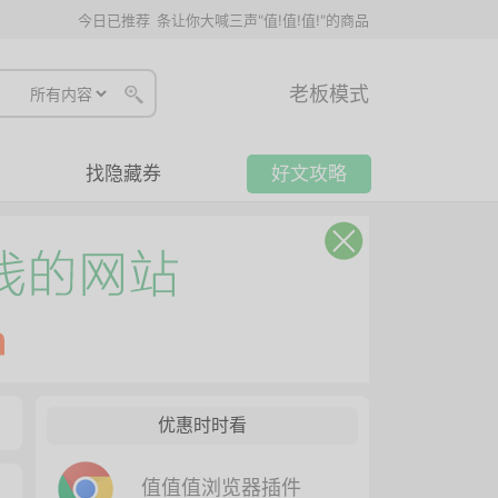
今日已推荐
条让你大喊三声"值!值!值!"的商品
老板模式
找隐藏券
好文攻略
优惠时时看
值值值浏览器插件