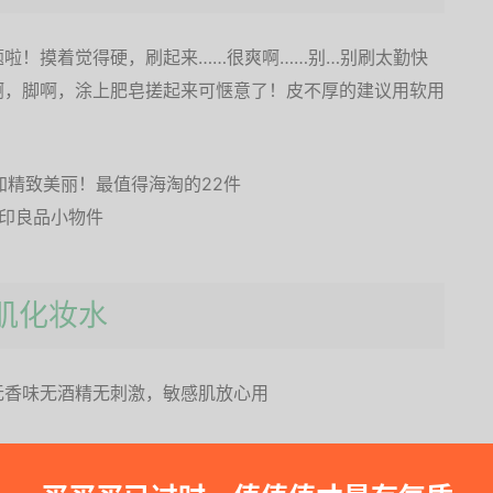
啦！摸着觉得硬，刷起来……很爽啊……别…别刷太勤快
啊，脚啊，涂上肥皂搓起来可惬意了！皮不厚的建议用软用
感肌化妆水
无香味无酒精无刺激，敏感肌放心用