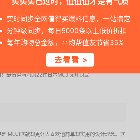
买买买已过时，值值值才是有气质
实时同步全网值得买爆料信息，一站搞定
分钟级同步，每日5000条以上低价折扣
每年购物总金额，平均帮值友节省35%
评论都说这是自己用过的最好用的睫毛夹。它是无死角的那
到。小小的放在化妆包里也不会有负担，旅行必备。
去看看 >
是 MUJI这款却更让人喜欢他简单却实用的设计理念。这