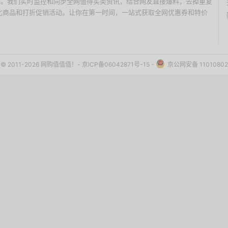
价搜索引擎。我们实时监控和同步全网值得买类资讯，结合网友直接爆料，去掉重复
性价比商品和打折促销活动。让你在第一时间，一站式获取全网优惠券和特价
ht © 2011-2026 网购值值值！-
京ICP备06042871号-15
-
京公网安备 11010802