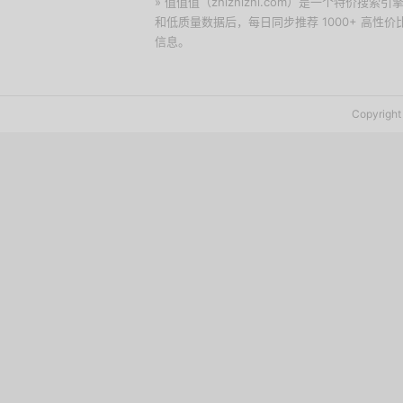
» 值值值（zhizhizhi.com）是一个特
和低质量数据后，每日同步推荐 1000+ 高
信息。
下载值值值App
Copyrig