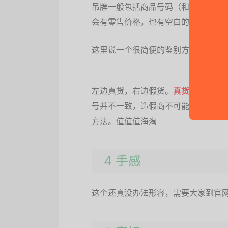
吊牌一般包括商品号码（和小票或者包
会有零售价格，也有空白的或者被撕
这里说一个很简便的鉴别方法，就是
左边真货，右边假货。
真货通过条码
号并不一致，造假商不可能每一件商品
方法。值值值海淘
4 手感
这个还真没办法形容，需要大家到官