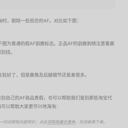
淘时，剔除一些低仿的AF。对比如下图：
下图为普通的假AF驯鹿标志。正品AF的驯鹿刺绣注意看鹿
很别扭。
比较好了，但是鹿角及后腿细节还是差很多。
别自己的AF商品真假，也可以帮助我们鉴别那些淘宝代
略可以帮助大家更尽兴地海淘：
一时间得到内部特价；点此
领取隐藏优惠券
，先领券再下单。