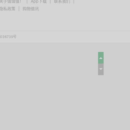
关于值值值！
|
App下载
|
联系我们
|
隐私政策
|
购物值讯
036739号