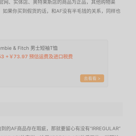
其官网、实体店、奥特莱斯店的商品为正品，其他购物渠
好，如果你买到假货的话，和AF没有半毛钱的关系，同样也
ombie & Fitch 男士短袖T恤
53 +￥73.97 预估运费及进口税费
>
的AF商品存在瑕疵，那就要留心有没有“IRREGULAR”