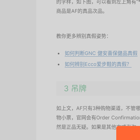
的字样，如下图，可以看到左上角有“***
商品是AF的真品次品。
教你更多辨别真假姿势：
如何判断GNC 健安喜保健品真假
如何辨别Ecco爱步鞋的真假？
3 吊牌
如上文，AF只有3种购物渠道，不管哪一种
物小票，官网会有Order Confir
然是正品无疑。如果是其他方式海淘