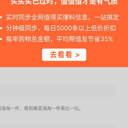
买买买已过时，值值值才是有气质
装袋外号码一致），条形码，款式，Size，有的吊牌下面
去的，这些都很正常。
实时同步全网值得买爆料信息，一站搞定
分钟级同步，每日5000条以上低价折扣
用大家的智能手机去扫一下吊牌上的条形码。
每年购物总金额，平均帮值友节省35%
扫描，可以扫出一致的号码
，右边条码扫出的号码和上面编
去看看 >
都做到号码一致，所以也是大家海淘AF鉴别的最简单的
网海淘一件，再到美亚海淘一件来比一比。