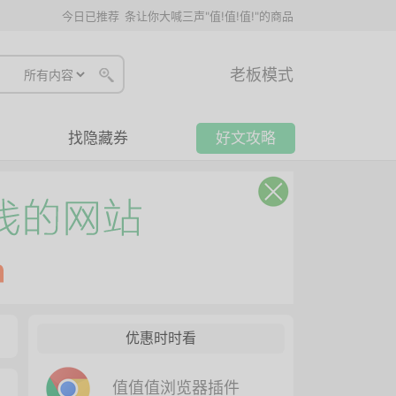
今日已推荐
条让你大喊三声"值!值!值!"的商品
老板模式
找隐藏券
好文攻略
优惠时时看
值值值浏览器插件