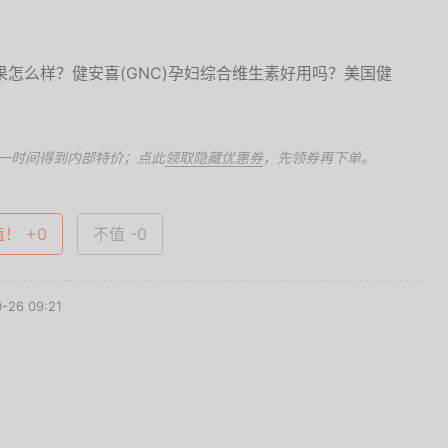
一时间得到内部特价；点此
领取隐藏优惠券
，先领券再下单。
值！ +0
不值 -0
26 09:21