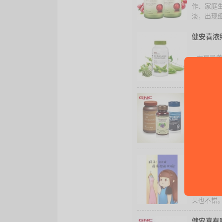
作、家庭
淡，出现细
健安喜浓
- 大豆
物活性物
大豆异黄酮
12款GN
- 多少
命；跨入
前，这时才
健安喜和
- 市面上
两种品牌
果也不错。
健安喜有