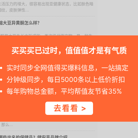
生活压力的增大，很容易出现亚健康状态，比如肤色暗
纹，皮肤弹性...
缩大豆异黄酮怎么样？
异黄酮是大豆生长中形成的一类次级代谢产物，是一种生
质。由于是从植物中提取，与雌激素有相似结构，因此
又称植物雌激...
买买买已过时，值值值才是有气质
C健安喜Mega 系列产品详解
实时同步全网值得买爆料信息，一站搞定
人年轻的时候，视时间为无物，丝毫不知节制地透支生
分钟级同步，每日5000条以上低价折扣
中年，我们才发现自己不管是容颜还是精力，都大不如
开始寻觅良方。...
每年购物总金额，平均帮值友节省35%
安利哪个牌子的瘦身减肥药好？
去看看 >
比较好的减肥品牌首推GNC 健安喜和 AMWAY 安利，
的减肥胶囊产品属于膳食补充剂的范畴，比较安全，效
那么...
哪些出名的保健品？健安喜品牌介绍