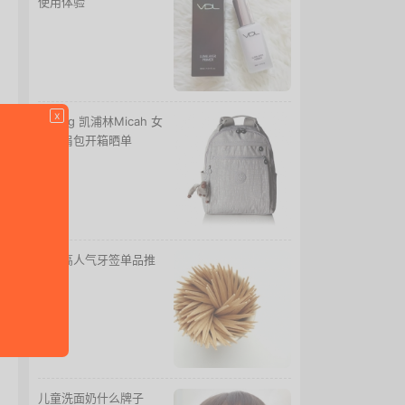
使用体验
x
Kipling 凯浦林Micah 女
士双肩包开箱晒单
十大高人气牙签单品推
荐
儿童洗面奶什么牌子