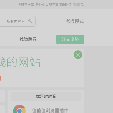
今日已推荐
条让你大喊三声"值!值!值!"的商品
老板模式
找隐藏券
好文攻略
优惠时时看
值值值浏览器插件