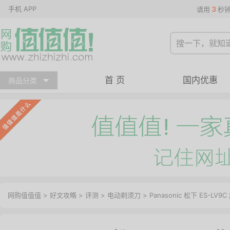
手机 APP
3
请用
秒
首 页
国内优惠
商品分类
网购值值值
>
好文攻略
>
评测
>
电动剃须刀
> Panasonic 松下 ES-