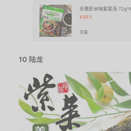
乐惠虾米味紫菜汤 72g*
¥35.1
天猫
10 陆龙