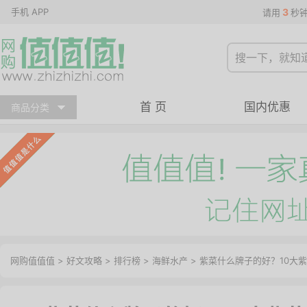
手机 APP
3
请用
秒
首 页
国内优惠
商品分类
网购值值值
>
好文攻略
>
排行榜
>
海鲜水产
> 紫菜什么牌子的好？10大