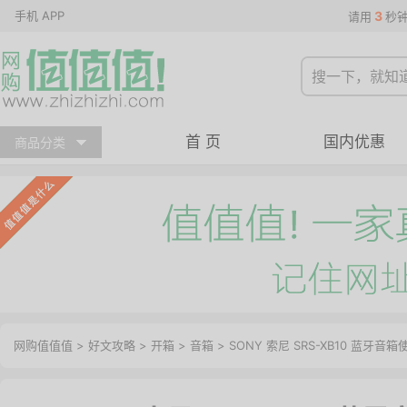
手机 APP
3
请用
秒
首 页
国内优惠
商品分类
网购值值值
>
好文攻略
>
开箱
>
音箱
> SONY 索尼 SRS-XB10 蓝牙音