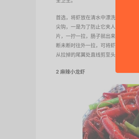
全卫生。
首选，将虾放在清水中漂洗，并用牙
尖钩，一是为了防止它夹人，二是为
片，一拧一拉，肠子就出来了。再后，
断未断时往外一拉，可将虾头部的沙
从拉掉的尾翼处直线剪至头部，一是
2 麻辣小龙虾