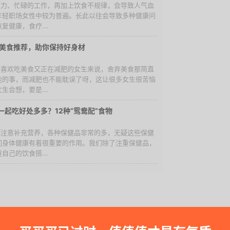
的压力、忙碌的工作，再加上饮食不规律，会导致人气血
年轻职场女性中较为普遍。长此以往会导致多种健康问
复健康，食疗...
卡美食推荐，助你保持好身材
一些喜欢吃美食又正在减肥的女生来说，舍弃美食那简直
能的事，而减肥也不能耽误了呀，这让很多女生很苦恼
生会想，要是...
一起吃好处多多？12种“鸳鸯配”食物
人都注意补充营养，各种保健品非常的多，无疑这些保健
们身体健康有着很重要的作用。我们除了注重保健品，
自己的饮食搭...
龙虾是最重要的一步。自己在家做的好处就是，清洗更加安