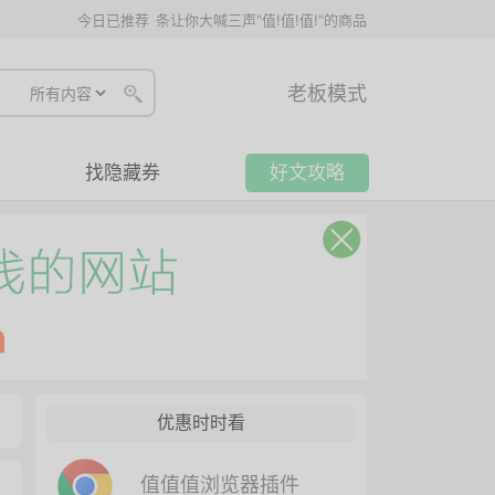
今日已推荐
条让你大喊三声"值!值!值!"的商品
老板模式
找隐藏券
好文攻略
优惠时时看
值值值浏览器插件