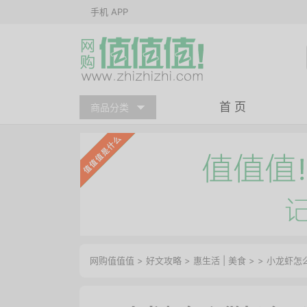
手机 APP
首 页
商品分类
网购值值值
>
好文攻略
>
惠生活
|
美食
> > 小龙虾