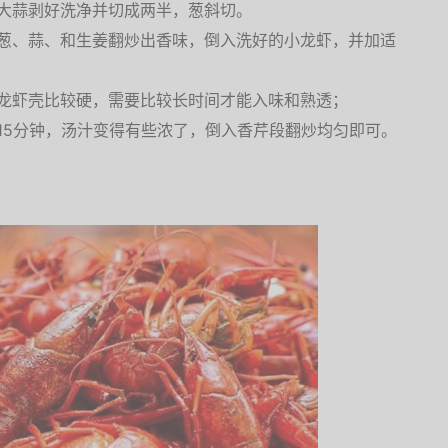
大蒜剥好洗净并切成两半，葱斜切。
葱、蒜、和生姜翻炒出香味，倒入洗好的小龙虾，并加适
龙虾壳比较硬，需要比较长时间才能入味和熟透；
15分钟，汤汁变得有些浓了，倒入香芹段翻炒均匀即可。