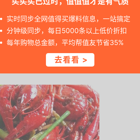
买买买已过时，值值值才是有气质
刷刷干净虾体。然后，把小龙虾捉住，剪去两只大夹的前端
实时同步全网值得买爆料信息，一站搞定
了好入味。接着，去肠，虾的尾部有三片尾翼，捏住中间一
分钟级同步，每日5000条以上低价折扣
从虾头部外壳的约1/2处剪开，注意不宜直接剪断，在欲
每年购物总金额，平均帮值友节省35%
囊一起带出，就是那黑黑的一团物质，注意保留虾黄。最后
为了好入味，二是吃的时候好剥壳。
去看看 >