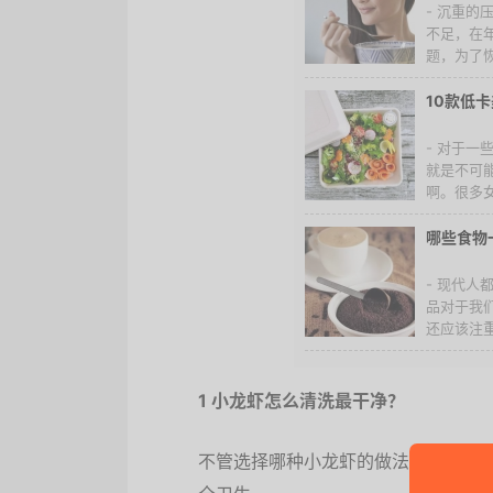
- 沉重
不足，在
题，为了恢
10款低
- 对于
就是不可
啊。很多女
哪些食物
- 现代
品对于我
还应该注重
1 小龙虾怎么清洗最干净？
不管选择哪种小龙虾的做法，清洗小