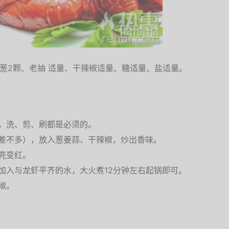
颗、葱2颗、老抽 适量、干辣椒适量、糖适量、盐适量。
，洗、剪、刷都是必须的。
差不多），放入葱姜蒜、干辣椒，炒出香味。
壳变红。
加入与龙虾平齐的水，大火煮12分钟左右起锅即可。
椒。