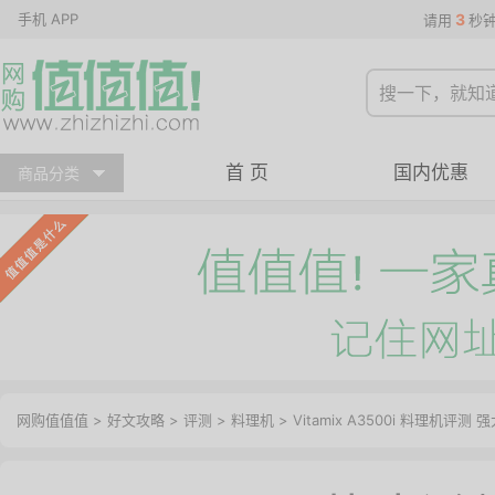
手机 APP
3
请用
秒
首 页
国内优惠
商品分类
网购值值值
>
好文攻略
>
评测
>
料理机
> Vitamix A3500i 料理机