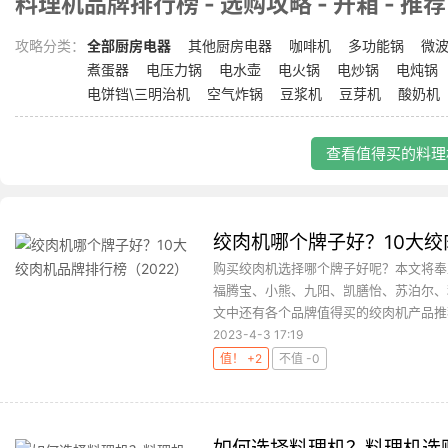
料理机品牌排行榜 - 选购攻略 - 开箱 - 推荐
攻略分类：
全部厨房电器
其他厨房电器
咖啡机
多功能锅
微波
煮蛋器
电压力锅
电水壶
电火锅
电炒锅
电炖锅
电饼铛\三明治机
空气炸锅
豆浆机
豆芽机
酸奶机
查看值得买的料理机
绞肉机哪个牌子好？10大绞
购买绞肉机选择哪个牌子好呢？本文将奉
福腾宝、小熊、九阳、凯膳怡、苏泊尔、
文中还有各个品牌值得买的绞肉机产品推荐
2023-4-3 17:19
值！ +2
不值 -0