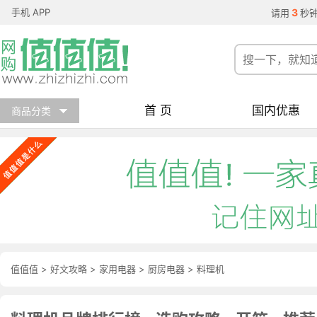
手机 APP
3
请用
秒
首 页
国内优惠
商品分类
值值值
>
好文攻略
>
家用电器
>
厨房电器
>
料理机