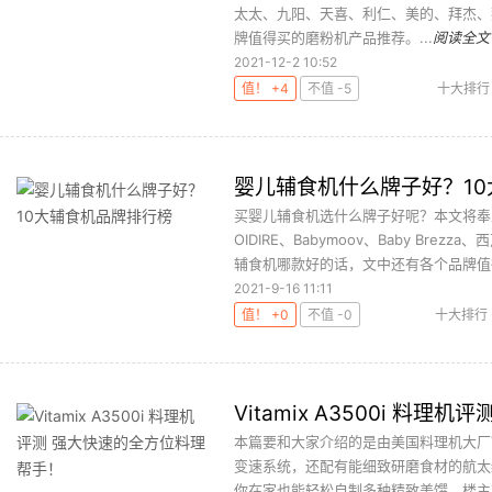
太太、九阳、天喜、利仁、美的、拜杰、
牌值得买的磨粉机产品推荐。...
阅读全文
2021-12-2 10:52
值！ +4
不值 -5
十大排行
婴儿辅食机什么牌子好？1
买婴儿辅食机选什么牌子好呢？本文将奉
OIDIRE、Babymoov、Baby B
辅食机哪款好的话，文中还有各个品牌值得
2021-9-16 11:11
值！ +0
不值 -0
十大排行
Vitamix A3500i 料
本篇要和大家介绍的是由美国料理机大厂Vit
变速系统，还配有能细致研磨食材的航太
你在家也能轻松自制多种精致美馔。楼主将