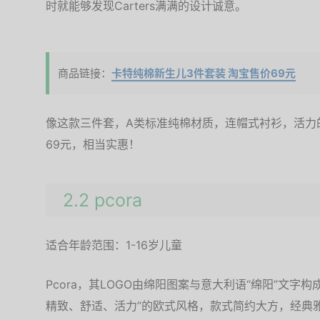
时就能够发现Carters满满的设计诚意。
商品链接：
卡特纯棉新生儿3件套装 淘宝售价69元
像这款三件套，A类标准纯棉材质，连帽式衬衫，活力
69元，相当实惠！
2.2 pcora
适合年龄范围：1-16岁儿童
Pcora，其LOGO由绵阳图案与意大利语“绵阳”文字
精致、舒适、活力”的欧式风格，款式简约大方，经典