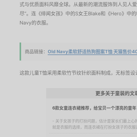
式与优质面料风靡全球。从最新的潮流服饰到人见人爱的基
尽”。连《绯闻女孩》中的S女王Blake和《Hero》中的
Navy的衣服。
商品链接：
Old Navy柔软舒适热狗图案T恤 天猫售价4
这款儿童T恤采用柔软竹节纹针织面料制成，无标签设
更多关于童装的文
6款女童连衣裙推荐，给宝贝一个漂亮的童年
- 关于女孩子的打扮问题，估计是家长们最上心
就是衣服的选择，而连衣裙在打扮女孩子的衣服选