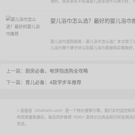
池时，很多家长不知道婴儿游泳池什么牌子好，为
婴儿浴巾怎么选？最好的婴儿浴巾
婴儿浴巾选购指南 - 婴儿浴巾怎么选？本文除
儿浴巾哪个牌子好以及婴儿浴巾直接购买哪款好，
上一篇：
厨房必备，电饼铛选购全攻略
下一篇：
育儿必备：4款学步车推荐
» 值值值（zhizhizhi.com）是一个特价搜索引擎。我们实时
和低质量数据后，每日同步推荐 1000+ 高性价比商品和打折促销
信息。
下载值值值App