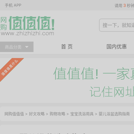
手机 APP
3
请用
秒
首 页
国内优惠
商品分类
网购值值值
>
好文攻略
>
购物攻略
>
宝宝洗浴用具
> 婴儿浴盆选购指南