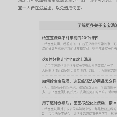
浴床等可以加强宝宝洗澡安全的产品，也不可大意。
宝一人待在浴盆里，以免造成伤害。
了解更多关于宝宝洗
给宝宝洗澡不能忽视的20个细节
- 给宝宝洗澡，看着好似一件普通又稀松平常的事，
澡的好处与需要注意的细节和禁忌，这些都要家长们去知
这6件好物让宝宝喜欢上洗澡
- 给宝宝洗澡也许是很多家长觉得心累的事情之一了
大闹的话估计很多家长会奔溃的。对此，小编在这为家长
如何给宝宝洗澡，选艾维诺洗护用品怎么样
- 对于很多新手妈妈来说，给宝宝洗澡是一个困难的
多，加上宝宝肌肤的娇嫩，洗澡就更加的困难。所以给宝
用了这种办法后，宝宝尽然爱上洗澡：按照
- 给宝宝洗澡对于很多菜鸟妈妈来说，都是极易挂科
动，宝宝洗澡不配合，让很多妈妈简直无从下手。这里分