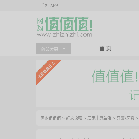
手机 APP
首 页
商品分类
网购值值值
>
好文攻略
>
居家
|
惠生活
>
牙膏\牙粉
>