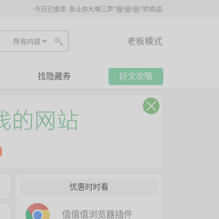
今日已推荐
条让你大喊三声"值!值!值!"的商品
老板模式
找隐藏券
好文攻略
优惠时时看
值值值浏览器插件