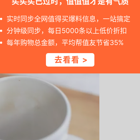
买买买已过时，值值值才是有气质
实时同步全网值得买爆料信息，一站搞定
分钟级同步，每日5000条以上低价折扣
和咖啡渍，这时我们也可以使用牙膏反复擦拭，也可以轻松
每年购物总金额，平均帮值友节省35%
去看看 >