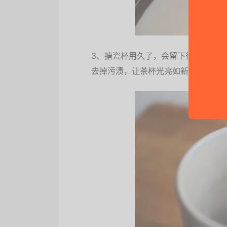
3、搪瓷杯用久了，会留下很多茶垢
去掉污渍，让茶杯光亮如新。