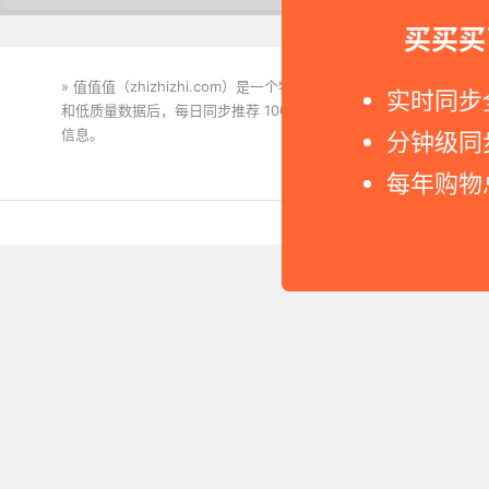
买买买
» 值值值（zhizhizhi.com）是一个特价搜索引擎。我们实时
实时同步
和低质量数据后，每日同步推荐 1000+ 高性价比商品和打折促销
信息。
下载值值值App
分钟级同
每年购物
Copyright © 2011-2026 网