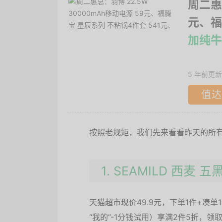
周二惠
元、福
加纯牛奶
5 年前更新
值达
按照老规矩，我们先来看看昨天的所
1. SEAMILD 西麦 
天猫超市现价49.9元，下单1件+凑单
“我的”-1分钱试用）享满2件5折，