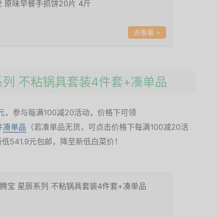
 原味早餐手抓饼20片 4斤
>
辰系列 不粘锅具套装4件套+凑单品
元，参与每满100减20活动，价格下可领
件
凑单品
（若凑单品无货，可点击价格下每满100减20活
541.9元包邮，降至新低白菜价！
福腾宝 星辰系列 不粘锅具套装4件套+凑单品