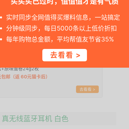
买买买已过时，值值值才是有气质
10优惠券，叠加88会员+福袋实际支付54.94元包邮，牛
实时同步全网值得买爆料信息，一站搞定
单品0.41/件（福袋红包变大技巧：当你打开该商品的时候，抽
店铺首页-精品推荐-往下拉找到图中的：天天抽福袋，单
分钟级同步，每日5000条以上低价折扣
的随机红包就变5了。）
每年购物总金额，平均帮值友节省35%
去看看 >
纯牛奶250ml*16盒*2件+ 康师傅3+2蛋酥卷
3盒+原味蛋卷24g2枚
4元包邮（返 60元猫卡后）
>
 X3 真无线蓝牙耳机 白色