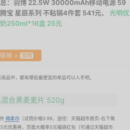
总：羽博 22.5W 30000mAh移动电源 59
腾宝 星辰系列 不粘锅4件套 541元、
光明优
250ml*16盒 25元
链接 >
有商品中，都有哪些最便宜的单品可以入手吧。
五黑混合黑麦麦片 520g
1件
棉柔巾
（试用价格0.99，途径：天猫超市首页-右下角
领取5元优惠券，页面大概率5元福袋红包（可通过天猫超市