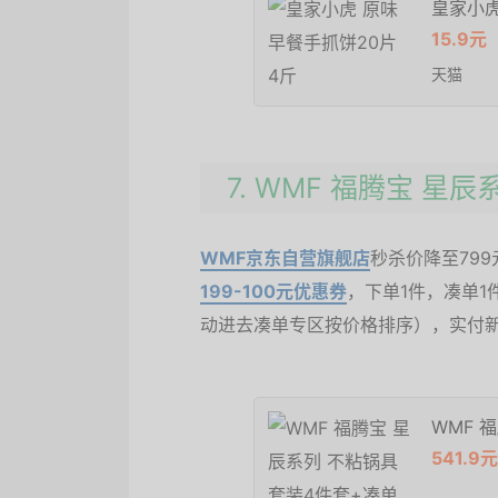
皇家小虎
15.9元
天猫
7. WMF 福腾宝 星
WMF京东自营旗舰店
秒杀价降至799
199-100元优惠券
，下单1件，凑单1
动进去凑单专区按价格排序），实付新低
WMF 
541.9元