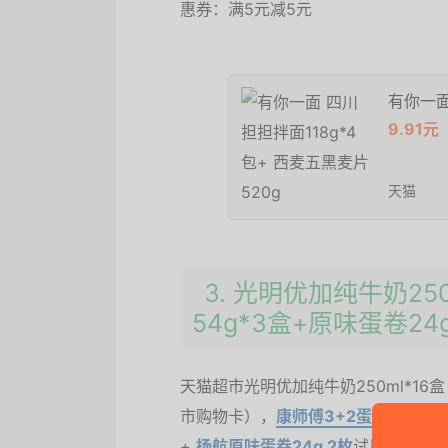
惠券：满5元减5元
有你一面
9.91元
天猫
3. 光明优加纯牛奶250
54g*3盒+原味蛋卷24
天猫超市光明优加纯牛奶250ml*1
市购物卡），
康师傅3+2蛋酥卷
54g
+
扬航原味蛋卷24g 2枚
试用价0.9