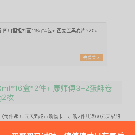
 四川担担拌面118g*4包+ 西麦五黑麦片520g
>
ml*16盒*2件+ 康师傅3+2蛋酥卷
g2枚
6盒（每件返30元天猫超市购物卡，加购2件共返60元天猫超
*3盒商品下方大概率会抽中福袋红包）
9元（若凑单没货，可选择一件试用或翻牌，各加购1件参加