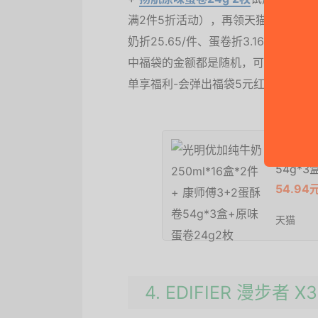
满2件5折活动），再领天猫超市140-
奶折25.65/件、蛋卷折3.16/件、
中福袋的金额都是随机，可到天猫超市
单享福利-会弹出福袋5元红包，原来
光明优加
54g*
54.9
天猫
4. EDIFIER 漫步者