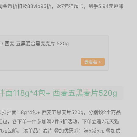
币折扣及88vip95折，返7元猫超卡，到手5.94元包邮
LD 西麦 五黑混合黑麦麦片 520g
>
拌面118g*4包+ 西麦五黑麦片520g
担拌面118g*4包+ 西麦五黑麦片520g，分别领2个商品
红包，各下单一件参加满2件5折活动，下单立返7元天猫
1元包邮。 凑单品：麦片 叠加优惠券：满5减5元 叠加优