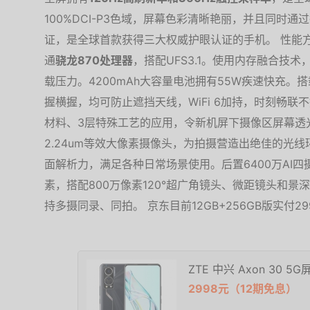
100%DCI-P3色域，屏幕色彩清晰艳丽，并且同时通
证，是全球首款获得三大权威护眼认证的手机。 性能方面
通
骁龙870处理器
，搭配UFS3.1。使用内存融合技术
载压力。4200mAh大容量电池拥有55W疾速快充。搭
握横握，均可防止遮挡天线，WiFi 6加持，时刻畅联不掉
材料、3层特殊工艺的应用，令新机屏下摄像区屏幕透
2.24um等效大像素摄像头，为拍摄营造出绝佳的光线
面解析力，满足各种日常场景使用。后置6400万AI四摄
素，搭配800万像素120°超广角镜头、微距镜头和景深
持多摄同录、同拍。 京东目前12GB+256GB版实付
ZTE 中兴 Axon 30 5
2998元（12期免息）