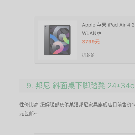
Apple 苹果 iPad Air 
WLAN版
3799元
拼多多
9. 邦尼 斜面桌下脚踏凳 24*34
性价比高 缓解腿部疲倦某猫邦尼家具旗舰店目前售价14
元包邮～