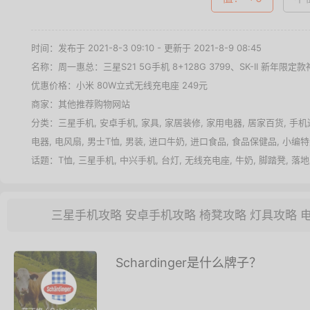
时间：发布于 2021-8-3 09:10 - 更新于 2021-8-9 08:45
名称：
周一惠总：三星S21 5G手机 8+128G 3799、SK-II 新年限定款
优惠价格：
小米 80W立式无线充电座 249元
商家：其他推荐购物网站
分类：
三星手机
,
安卓手机
,
家具
,
家居装修
,
家用电器
,
居家百货
,
手机
电器
,
电风扇
,
男士T恤
,
男装
,
进口牛奶
,
进口食品
,
食品保健品
,
小编特
话题：
T恤
,
三星手机
,
中兴手机
,
台灯
,
无线充电座
,
牛奶
,
脚踏凳
,
落地
三星手机攻略
安卓手机攻略
椅凳攻略
灯具攻略
Schardinger是什么牌子？