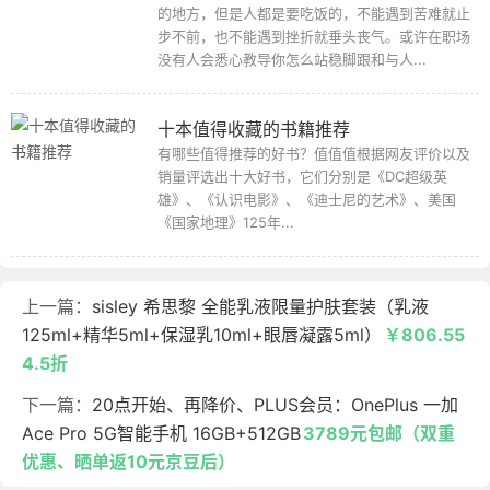
的地方，但是人都是要吃饭的，不能遇到苦难就止
步不前，也不能遇到挫折就垂头丧气。或许在职场
没有人会悉心教导你怎么站稳脚跟和与人...
十本值得收藏的书籍推荐
有哪些值得推荐的好书？值值值根据网友评价以及
销量评选出十大好书，它们分别是《DC超级英
雄》、《认识电影》、《迪士尼的艺术》、美国
《国家地理》125年...
上一篇：
sisley 希思黎 全能乳液限量护肤套装（乳液
125ml+精华5ml+保湿乳10ml+眼唇凝露5ml）
￥806.55
4.5折
下一篇：
20点开始、再降价、PLUS会员：OnePlus 一加
Ace Pro 5G智能手机 16GB+512GB
3789元包邮（双重
优惠、晒单返10元京豆后）