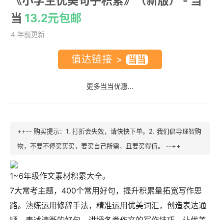
《小学生优美句子积累》（新版）
- 当
当
13.2元包邮
4 年前更新
值达链接 >
更多当当优惠...
++-- 购买提示：1. 打折会失效，请快快下单。2. 我们倡导理智购
物，不要不停买买买，要买自己所需，且要买得值。 --++
1~6年级作文素材积累大全。
7大常考主题，400个常用好句，提升积累量拓宽写作思
路。熟练运用修辞手法，精准运用优美词汇，创造表达通
顺，表述清晰的好句。讲授各类作文的写作技巧，让优美