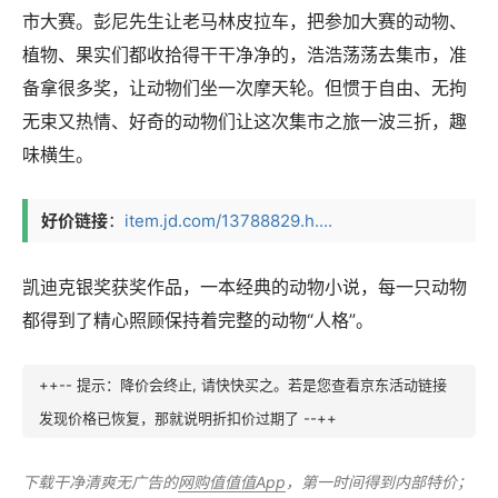
市大赛。彭尼先生让老马林皮拉车，把参加大赛的动物、
植物、果实们都收拾得干干净净的，浩浩荡荡去集市，准
备拿很多奖，让动物们坐一次摩天轮。但惯于自由、无拘
无束又热情、好奇的动物们让这次集市之旅一波三折，趣
味横生。
好价链接
：
item.jd.com/13788829.h....
凯迪克银奖获奖作品，一本经典的动物小说，每一只动物
都得到了精心照顾保持着完整的动物“人格”。
++-- 提示：降价会终止, 请快快买之。若是您查看京东活动链接
发现价格已恢复，那就说明折扣价过期了 --++
下载干净清爽无广告的
网购值值值App
，第一时间得到内部特价；