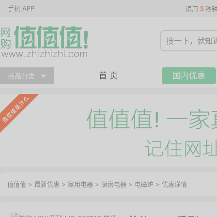
手机 APP
3
请用
秒
首 页
国内优惠
商品分类
值值值
>
最新优惠
>
家用电器
>
厨房电器
>
电磁炉
>
优惠详情