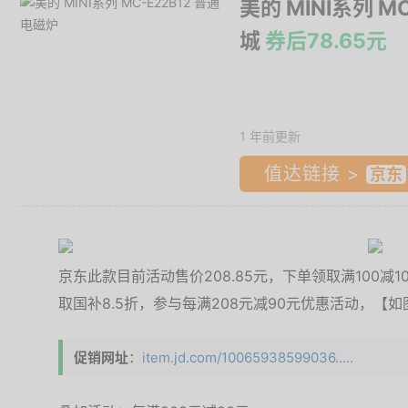
美的 MINI系列 M
城
券后78.65元
1 年前更新
值达链接 >
京东此款目前活动售价208.85元，下单领取满100减10
取国补8.5折，参与每满208元减90元优惠活动，【如
促销网址
：
item.jd.com/10065938599036.....