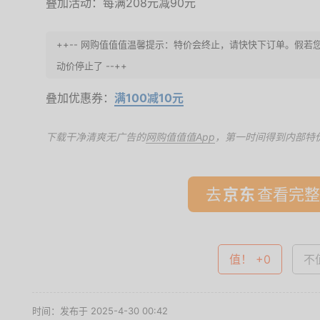
叠加活动：每满208元减90元
++-- 网购值值值温馨提示：特价会终止，请快快下订单。假若
动价停止了 --++
叠加优惠券：
满100减10元
下载干净清爽无广告的
网购值值值App
，第一时间得到内部特
去
查看完整
值！ +0
不值
时间：发布于 2025-4-30 00:42