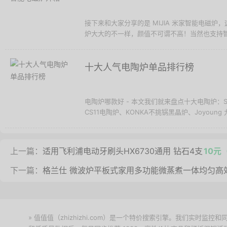
接下来和大家分享的是 MIJIA 米家智能电磁
炉大大的不一样，颜值不可谓不高！当然也支持智能
十大人气电陶炉单品排行榜
电陶炉哪款好 - 本文我们就来盘点十大电陶炉：SANSU
CS11电陶炉、KONKA不挑锅黑晶炉、Joyoung 九
上一篇：
适用飞利浦电动牙刷头HX6730通用 钻石4支
10元
下一篇：
格兰仕 微波炉平板式家用多功能微蒸煮一体均匀高
» 值值值（zhizhizhi.com）是一个特价搜索引擎。我们实时