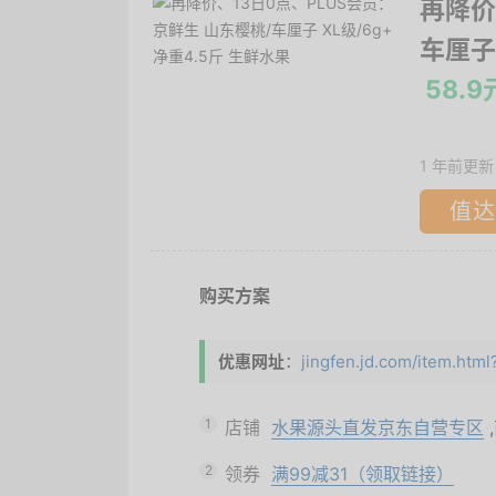
再降价
车厘子 
58.9
1 年前更新
值达
购买方案
优惠网址
：
jingfen.jd.com/item.ht
1
店铺
水果源头直发京东自营专区
2
领券
满99减31（领取链接）