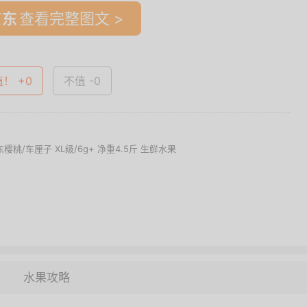
查看完整图文 >
值！ +0
不值 -0
桃/车厘子 XL级/6g+ 净重4.5斤 生鲜水果
水果攻略