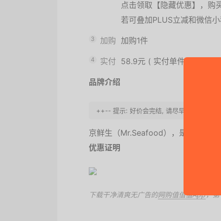
点击领取【隐藏优惠】，购
若可叠加PLUS立减和微信
3
加购
加购1件
4
实付
58.9元
(
实付单件58.9元
)
品牌介绍
++-- 提示: 好价会完结, 请尽早购买. 
京鲜生（Mr.Seafood），是一
优惠证明
下载干净清爽无广告的
网购值值值App
，第