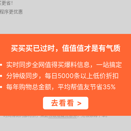
买更省！
小程序更优惠
买买买已过时，值值值才是有气质
实时同步全网值得买爆料信息，一站搞定
要是您点击京东自营活动链接发现标价变化, 那可能就是好价结束了 --++
分钟级同步，每日5000条以上低价折扣
家以螃蟹、鲍鱼、虾等为主营产品的食品生鲜品牌
每年购物总金额，平均帮值友节省35%
去看看 >
一时间得到内部特价；点此
领取隐藏优惠券
，先领券再下单。