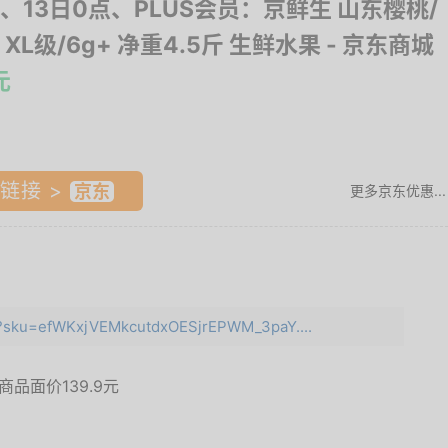
、13日0点、PLUS会员：京鲜生 山东樱桃/
XL级/6g+ 净重4.5斤 生鲜水果
- 京东商城
元
链接 >
更多京东优惠...
ml?sku=efWKxjVEMkcutdxOESjrEPWM_3paY....
,商品面价
139.9元