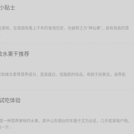
小贴士
的发源地，在我国有着上千年的食用历史，也被称之为“神仙果”，具有很高的营
.
款水果干推荐
素和维生素等营养成分，是高蛋白，低脂肪的佳品，有助于抗氧化，滋养肌
试吃体验
厘子是一种营养美味的水果，其中山东烟台的车厘子尤为出名，几乎是家喻户晓。
斤...