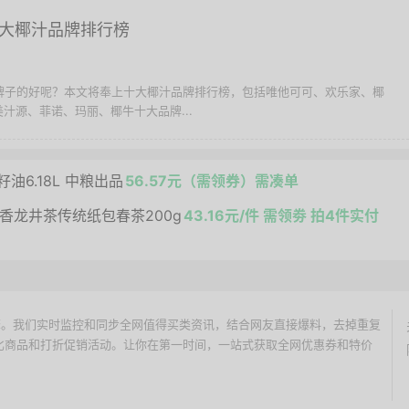
0大椰汁品牌排行榜
么牌子的好呢？本文将奉上十大椰汁品牌排行榜，包括唯他可可、欢乐家、椰
汁源、菲诺、玛丽、椰牛十大品牌...
油6.18L 中粮出品
56.57元（需领券）需凑单
浓香龙井茶传统纸包春茶200g
43.16元/件 需领劵 拍4件实付
价搜索引擎。我们实时监控和同步全网值得买类资讯，结合网友直接爆料，去掉重复
性价比商品和打折促销活动。让你在第一时间，一站式获取全网优惠券和特价