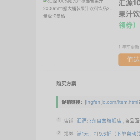
汇源1
果汁饮
领券）
1 年前更新
值达
购买方案
促销链接
：
jingfen.jd.com/item.ht
1
店铺
汇源京东自营旗舰店
,商品
2
领券
满1元，打9.5折（下单自动