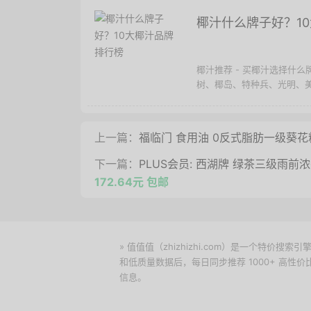
椰汁什么牌子好？1
椰汁推荐 - 买椰汁选择什
树、椰岛、特种兵、光明、美
上一篇：
福临门 食用油 0反式脂肪一级葵花籽
下一篇：
PLUS会员: 西湖牌 绿茶三级雨前
172.64元 包邮
» 值值值（zhizhizhi.com）是一个特
和低质量数据后，每日同步推荐 1000+ 高
信息。
下载值值值App