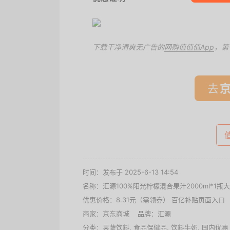
下载干净清爽无广告的
网购值值值App
，第
去
时间：发布于 2025-6-13 14:54
名称：
汇源100%阳光柠檬混合果汁2000ml*1
优惠价格：
8.31元（需领券） 百亿补贴页面入口
商家：
京东商城
品牌：
汇源
分类：
果蔬饮料
,
食品保健品
,
饮料牛奶
,
国内优惠