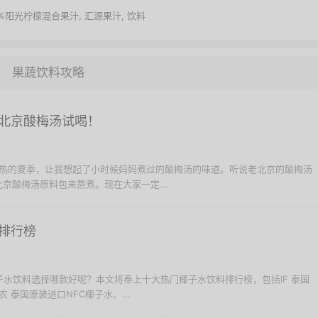
0%阳光柠檬混合果汁
,
汇源果汁
,
饮料
果蔬饮料攻略
北京酸梅汤试喝！
个炎热的夏季，让我想起了小时候妈妈煮过的酸梅汤的味道。听说老北京的酸梅汤
京酸梅汤原料包来熬煮。现在大家一定...
排行榜
椰子水饮料选择哪款好呢？本文将奉上十大热门椰子水饮料排行榜，包括IF 泰国
 泰国原装进口NFC椰子水、...