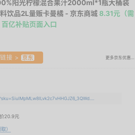
00%阳光柠檬混合果汁2000ml*1瓶大桶装
料饮品2L量贩卡曼橘
- 京东商城
8.31元（需
 百亿补贴页面入口
链接 >
更多京东优惠...
ml?sku=SiulMpMLw8lLvk2c7vHHGJZ6_3QWd....
面价
20.9元
领取）