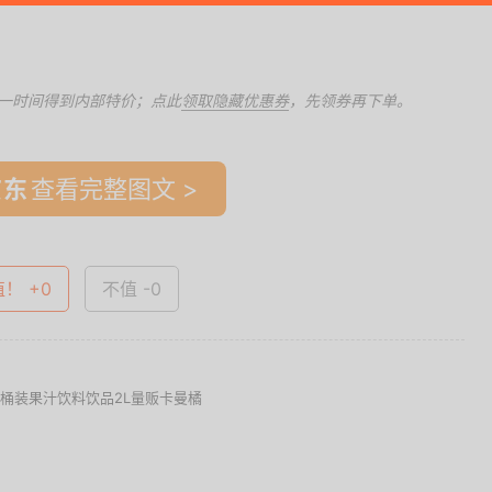
一时间得到内部特价；点此
领取隐藏优惠券
，先领券再下单。
查看完整图文 >
值！ +0
不值 -0
瓶大桶装果汁饮料饮品2L量贩卡曼橘