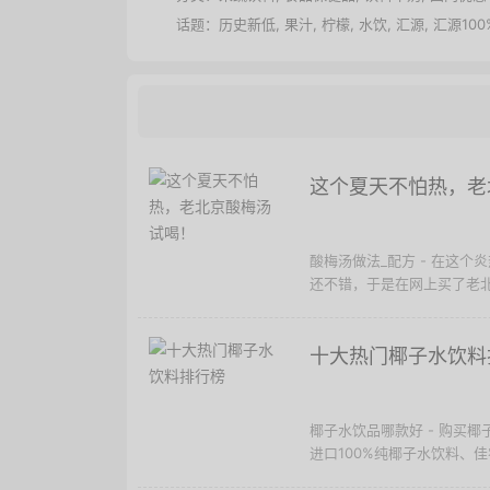
话题：
历史新低
,
果汁
,
柠檬
,
水饮
,
汇源
,
汇源10
这个夏天不怕热，老
酸梅汤做法_配方 - 在这
还不错，于是在网上买了老北
十大热门椰子水饮料
椰子水饮品哪款好 - 购买
进口100%纯椰子水饮料、佳农