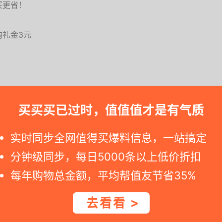
买更省！
）
购礼金3元
买买买已过时，值值值才是有气质
请加紧下订单. 假如您点击到京东自营商品网址看到标价已恢复，可能就
实时同步全网值得买爆料信息，一站搞定
分钟级同步，每日5000条以上低价折扣
每年购物总金额，平均帮值友节省35%
去看看 >
立