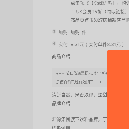
点击领取【隐藏优惠】，购
PLUS会员95折（领取链接
商品页点击领取店铺新客首
3
加购
加购1件
4
实付
8.31元
(
实付单件8.31元
)
商品介绍
++-- 值值值温馨提示: 好价格会结束，
是便宜价已过有效期了. --++
清新自然，果香浓郁，酸甜畅爽。
品牌介绍
汇源集团旗下饮料品牌，于1992年成
优惠证明