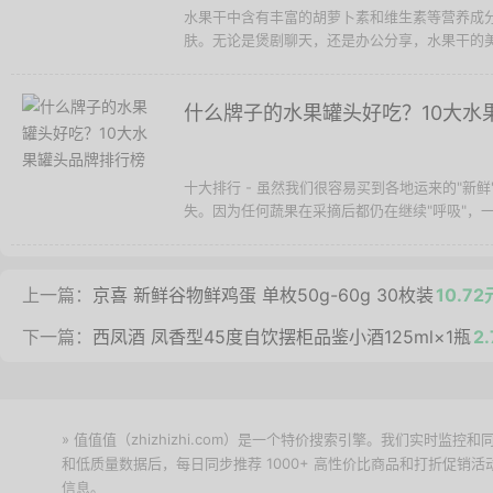
水果干中含有丰富的胡萝卜素和维生素等营养成
肤。无论是煲剧聊天，还是办公分享，水果干的美
什么牌子的水果罐头好吃？10大水
十大排行 - 虽然我们很容易买到各地运来的"新
失。因为任何蔬果在采摘后都仍在继续"呼吸"，一
上一篇：
京喜 新鲜谷物鲜鸡蛋 单枚50g-60g 30枚装
10.72
下一篇：
西凤酒 凤香型45度自饮摆柜品鉴小酒125ml×1瓶
2
» 值值值（zhizhizhi.com）是一个特价搜索引擎。我们实时
和低质量数据后，每日同步推荐 1000+ 高性价比商品和打折促销
信息。
下载值值值App