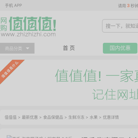
手机 APP
3
请用
秒
首 页
国内优惠
商品分类
值值值
>
最新优惠
>
食品保健品
>
生鲜冷冻
>
水果
>
优惠详情