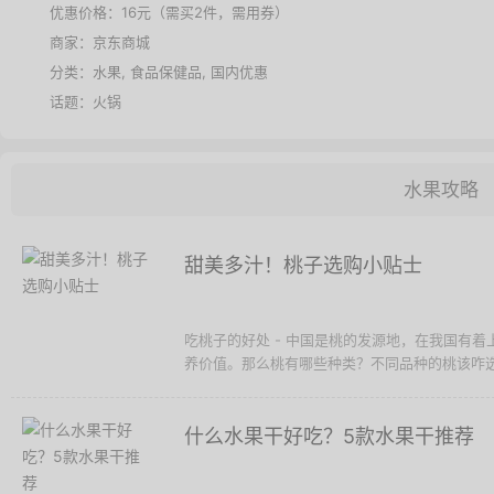
优惠价格：
16元（需买2件，需用券）
商家：
京东商城
分类：
水果
,
食品保健品
,
国内优惠
话题：
火锅
水果攻略
甜美多汁！桃子选购小贴士
吃桃子的好处 - 中国是桃的发源地，在我国有着
养价值。那么桃有哪些种类？不同品种的桃该咋选
什么水果干好吃？5款水果干推荐