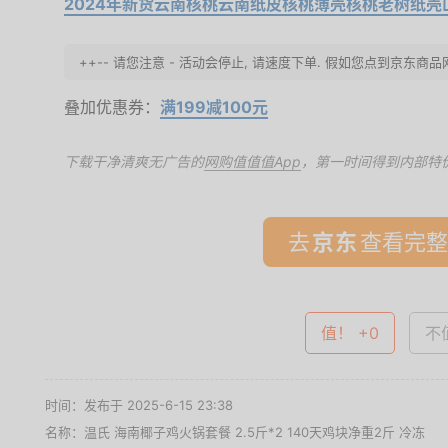
2024年新货云南核桃云南纸皮核桃薄壳核桃老树纸壳
++-- 请您注意 - 活动会停止, 请速度下单. 假如您点到京东商
叠加优惠券：
满199减100元
下载干净清爽无广告的
网购值值值App
，第一时间得到内部特
去
查看完整
值！ +0
不值
时间：发布于 2025-6-15 23:38
名称：
温氏 海南椰子鸡火锅套餐 2.5斤*2 140天鸡块净重2斤 冷冻