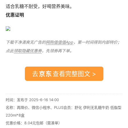
适合乳糖不耐受，好喝营养美味。
优惠证明
下载干净清爽无广告的
网购值值值App
，第一时间得到内部特价；
点此
领取隐藏优惠券
，先领券再下单。
去
查看完整图文 >
时间：发布于 2025-6-16 14:00
名称：
再降价、微信小程序、PLUS会员：舒化 伊利无乳糖牛奶 低脂型
220ml*8盒
优惠价格：
8.04元包邮（需凑单）