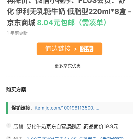
再降价、微信小程序、PLUS会员：舒
化 伊利无乳糖牛奶 低脂型220ml*8盒
-
京东商城
8.04元包邮（需凑单）
1 年前更新
值达链接 >
更多京东优惠...
购买方案
促销链接
：
item.jd.com/100196113500.....
1
店铺
舒化牛奶京东自营旗舰店
,商品面价
19.9元
2