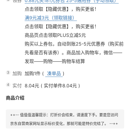
领券
0.88元买181元券包 25-5通用券（手动领取）
点击领取【隐藏优惠】，购买更省！
满9元减3元（领取链接）
点击领取【隐藏优惠】，购买更省！
商品页点击领取PLUS立减5元
购买以上券包，自动到账25-5元优惠券（购买前
先看是否有该券）。商品加入购物车，微信——
发现——购物——购物车结算
3
加购
加购1件
(
凑单品
)
4
实付
8.04元
(
实付单件8.04元
)
商品介绍
++-- 值值值温馨提示：打折价会结束，请速度下手。要是您访问
京东自营商家网址显示标价变化，那就可能是特价完结了。 --++