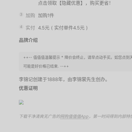
点击领取【隐藏优惠】，购买更省！
3
加购
加购1件
4
实付
4.5元
(
实付单件4.5元
)
品牌介绍
++-- 值值值温馨提示 * 降价会终止，请早点动手买。如您
可能是好价格已结束. --++
李锦记创建于1888年，由李锦裳先生创办。
优惠证明
下载干净清爽无广告的
网购值值值App
，第一时间得到内部特