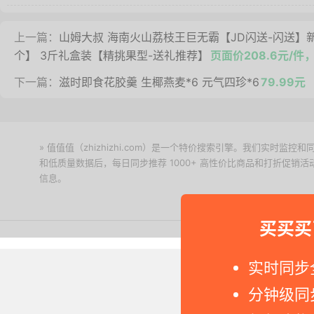
上一篇：
山姆大叔 海南火山荔枝王巨无霸【JD闪送-闪送】新
个】 3斤礼盒装【精挑果型-送礼推荐】
页面价208.6元/件
下一篇：
滋时即食花胶羹 生椰燕麦*6 元气四珍*6
79.99元
» 值值值（zhizhizhi.com）是一个特价搜索引擎。我们实时
和低质量数据后，每日同步推荐 1000+ 高性价比商品和打折促销
信息。
下载值值值App
买买买
Copyright © 2011-2026 网
实时同步
分钟级同