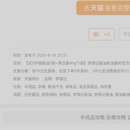
去
查看完整
值！ +0
不值
时间：发布于 2025-6-16 20:21
名称：
【买5件赠酱油3袋+黄豆酱40g*1袋】李锦记酱油蚝油酱料官
优惠价格：
领70元优惠券，任意下单5件满95，VIP九折消费券到手22
商家：
天猫特价
品牌：
李锦记
分类：
半成品
,
杂粮
,
粮油干货
,
调味品
,
食品保健品
,
淘实惠
话题：
历史最低
,
厨房调料
,
有赠品
,
李锦记蚝油
,
李锦记酱油
,
粮油副
半成品攻略
杂粮攻略