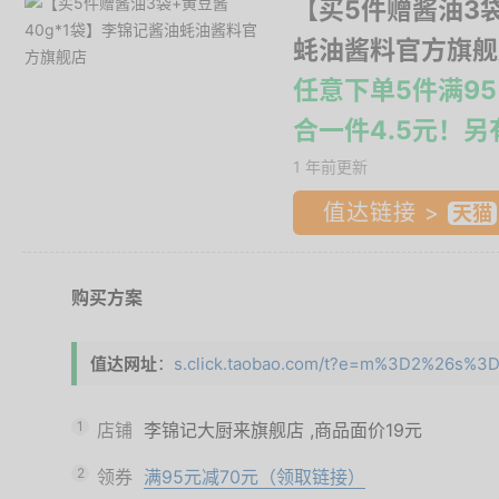
【买5件赠酱油3袋
蚝油酱料官方旗舰
任意下单5件满95
合一件4.5元！
1 年前更新
值达链接 >
购买方案
值达网址
：
s.click.taobao.com/t?e=m%3D2%26s%3
1
店铺
李锦记大厨来旗舰店
,商品面价
19元
2
领券
满95元减70元（领取链接）