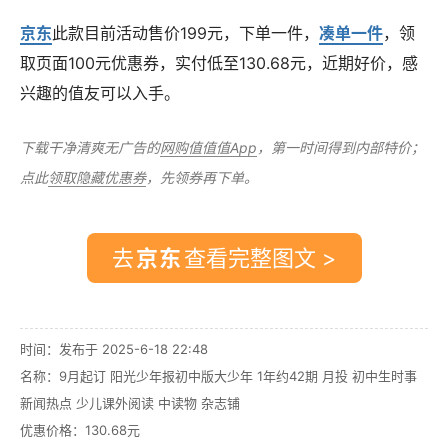
京东
此款目前活动售价
199元
，下单一件，
凑单一件
，领
取页面100元优惠券，实付低至
130.68元
，近期好价，感
兴趣的值友可以入手。
下载干净清爽无广告的
网购值值值App
，第一时间得到内部特价；
点此
领取隐藏优惠券
，先领券再下单。
去
查看完整图文 >
时间：发布于 2025-6-18 22:48
名称：
9月起订 阳光少年报初中版大少年 1年约42期 月投 初中生时事
新闻热点 少儿课外阅读 中读物 杂志铺
优惠价格：
130.68元