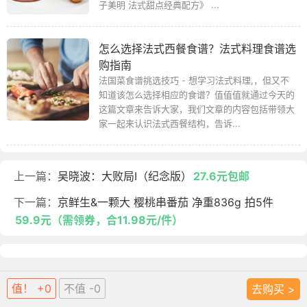
子美明 法式甜点经典配方》 ...
怎么选择法式西餐食谱？法式料理食谱选
购指南
法国菜食谱挑选技巧 - 想学习法式料理,，但又不
知道该怎么选择相应的食谱？值值值就通过今天的
这篇文章来告诉大家，我们文章的内容包括带领大
家一起来认识法式西餐结构，告诉...
上一篇：
吴晓波：大败局I（纪念版）
27.6元包邮
下一篇：
京鲜生&一颗大 樱桃串番茄 净重836g 拍5件
59.9元（需领券，合11.98元/件）
值！ +0
不值 -0
去购买 >