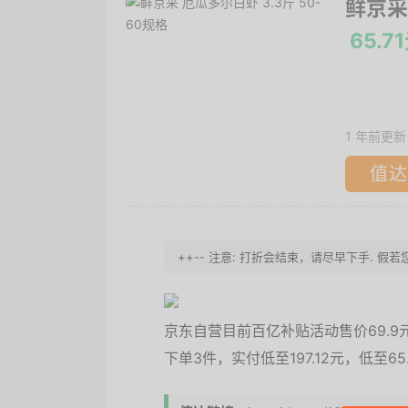
鲜京采
65.7
1 年前更新
值达
++-- 注意: 打折会结束，请尽早下手. 假
京东自营目前百亿补贴活动售价69.9元
下单3件，实付低至197.12元，低至65.