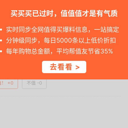
8.....
买买买已过时，值值值才是有气质
、满额返卡5%
实时同步全网值得买爆料信息，一站搞定
一时间得到内部特价；点此
领取隐藏优惠券
，先领券再下单。
分钟级同步，每日5000条以上低价折扣
每年购物总金额，平均帮值友节省35%
查看完整图文 >
去看看 >
值！ +0
不值 -0