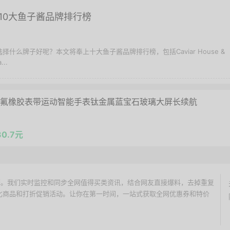
10大鱼子酱品牌排行榜
择什么牌子好呢？本文将奉上十大鱼子酱品牌排行榜，包括Caviar House &
..
Pro曜石黑氟橡胶表带运动智能手表钛金属蓝宝石玻璃大屏长续航
0.7元
价搜索引擎。我们实时监控和同步全网值得买类资讯，结合网友直接爆料，去掉重复
性价比商品和打折促销活动。让你在第一时间，一站式获取全网优惠券和特价