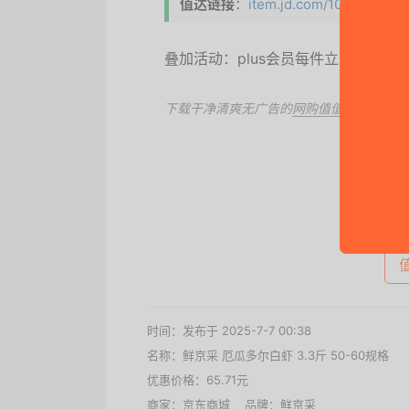
值达链接
：
item.jd.com/10002838381
叠加活动：plus会员每件立减0.7元
下载干净清爽无广告的
网购值值值App
，第
去
时间：发布于 2025-7-7 00:38
名称：
鲜京采 厄瓜多尔白虾 3.3斤 50-60规格
优惠价格：
65.71元
商家：
京东商城
品牌：
鲜京采