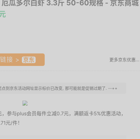
 厄瓜多尔白虾 3.3斤 50-60规格
- 京东商城
1元
链接 >
更多京东优惠...
若您点到京东活动网址显示标价已改变, 那可能就是促销过期了. --++
，参与plus会员每件立减0.7元，满额返卡5%优惠活动，
71元/件！