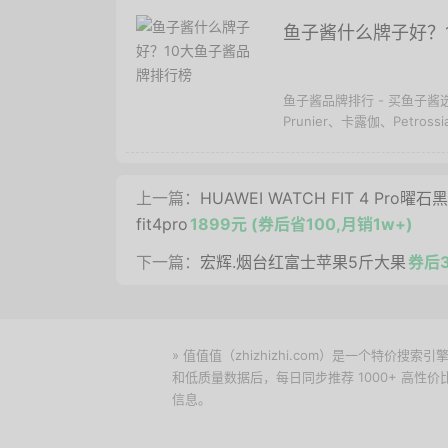
鱼子酱什么牌子好？
鱼子酱品牌排行 - 买鱼子酱选
Prunier、卡露伽、Petrossia.
上一篇：
HUAWEI WATCH FIT 4 
fit4pro
1899元 (券后省100,月销1w+)
下一篇：
宏辉.烟台红富士苹果5斤大果
券后3
» 值值值（zhizhizhi.com）是一个特
和低质量数据后，每日同步推荐 1000+ 高
信息。
下载值值值App