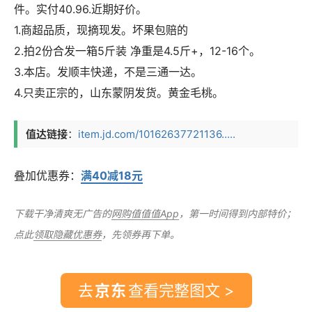
件。实付40.96.近期好价。
1.商超品质，现摘现发。坏果包赔的
2.拍2份合发一箱5斤装 净重是4.5斤+，12-16个。
3.本店。发顺丰快递，不是三通一达。
4.只卖正宗的，山东蒙阴发货。黄金毛桃。
值达链接
：
item.jd.com/10162637721136.....
叠加优惠券：
满40减18元
下载干净清爽无广告的
网购值值值App
，第一时间得到内部特价；
点此
领取隐藏优惠券
，先领券再下单。
去
查看完整图文 >