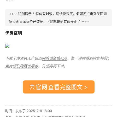
++-- 特别提示 * 特价有时效，请快快去买。假如您点击到美团商
家页面显示标价已恢复，可能就是便宜价停止了 --++
优惠证明
下载干净清爽无广告的
网购值值值App
，第一时间得到内部特价；
点此
领取隐藏优惠券
，先领券再下单。
去
查看完整图文 >
时间：发布于 2025-7-9 18:00