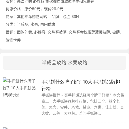
名称：
美团外卖 必胜客 金枕榴莲菠菠披萨手拍兑换券
优惠价格：
原价59元，现价29.9元
商家：其他推荐购物网站 品牌：
必胜 BSN
分类：
半成品
,
水果
,
国内优惠
话题：
团购外卖
,
必胜客
,
必胜客披萨
,
必胜客金枕榴莲菠菠披萨
,
披萨
,
餐饮卡券
半成品攻略
水果攻略
手抓饼什么牌子好？10大手抓饼品牌排
行榜
手抓饼推荐 - 买手抓饼选择哪个牌子好呢？本文将
奉上十大手抓饼品牌排行榜，包括三全、粮全其
美、思念、安井、巧侬、希波、喜世、佳士博、吴
大嫂、云鹤十大品牌。若问手抓饼...