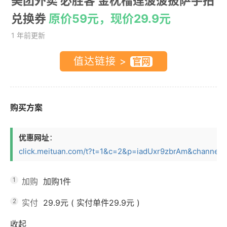
美团外卖 必胜客 金枕榴莲菠菠披萨手拍
兑换券
原价59元，现价29.9元
1 年前更新
值达链接 >
购买方案
优惠网址
：
click.meituan.com/t?t=1&c=2&p=iadUxr9zbrAm&channel=4.
1
加购
加购1件
2
实付
29.9元
(
实付单件29.9元
)
收起