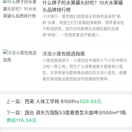
什么牌子的水果罐头好吃？10大水果罐
头品牌排行榜
十大排行 - 虽然我们很容易买到各地运来的"新
鲜"水果，但是它们只是看起来新鲜，营养素却在
不断地损失。因为任何蔬果在采摘后都仍在继
续"呼吸"，一些营养素会不断减少...
冷冻小笼包挑选指南
小笼包挑选技巧 - 小笼包在中国的人气小吃中绝对
占有一席之地。而为了让消费者更方便尝到小笼
包，许多商家也都有推出相应的冷冻小笼包，使饕
客在家就能品尝到如店内现做般的美味...
上一篇：
西昊 人体工学椅 B100Pro
529.02元
下一篇：
国台 酒东方国酝53度酱香型大曲坤沙500ml*1瓶
券后116.34元