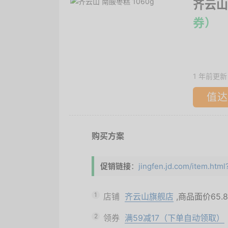
齐云山
券）
1 年前更新
值达
购买方案
促销链接
：
jingfen.jd.com/item.ht
1
店铺
齐云山旗舰店
,商品面价
65.
2
领券
满59减17（下单自动领取）