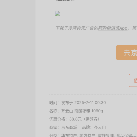
下载干净清爽无广告的
网购值值值App
，第
去
时间：发布于 2025-7-11 00:30
名称：
齐云山 南酸枣糕 1060g
优惠价格：
38.8元（需领券）
商家：
京东商城
品牌：
齐云山
分类：
华东特产
,
地方特产
,
蜜饯果脯
,
食品保健品