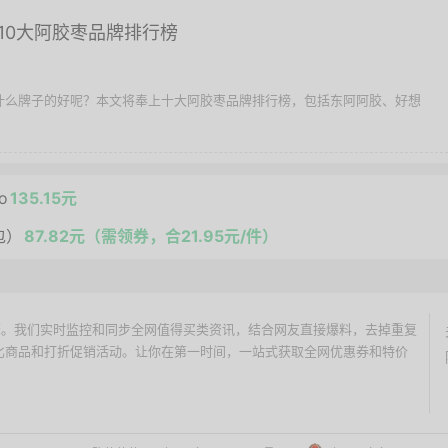
10大阿胶枣品牌排行榜
择什么牌子的好呢？本文将奉上十大阿胶枣品牌排行榜，包括东阿阿胶、好想
o
135.15元
包）
87.82元（需领券，合21.95元/件）
价搜索引擎。我们实时监控和同步全网值得买类资讯，结合网友直接爆料，去掉重复
性价比商品和打折促销活动。让你在第一时间，一站式获取全网优惠券和特价