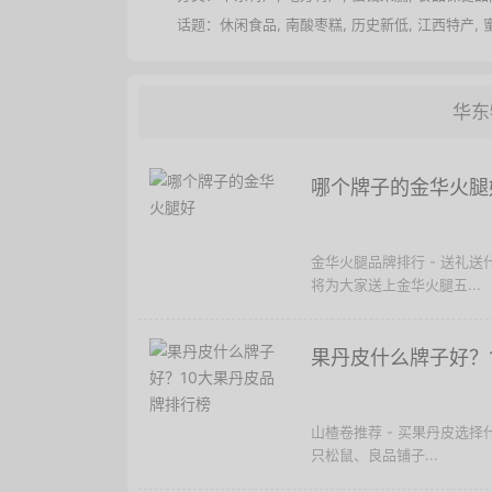
话题：
休闲食品
,
南酸枣糕
,
历史新低
,
江西特产
,
华东
哪个牌子的金华火腿
金华火腿品牌排行 - 送礼
将为大家送上金华火腿五...
果丹皮什么牌子好？
山楂卷推荐 - 买果丹皮选
只松鼠、良品铺子...