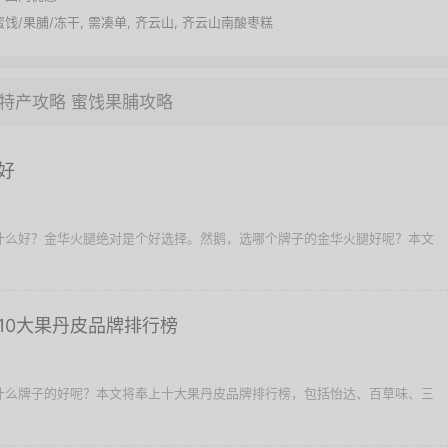
蜜饯/果脯/冻干
,
需凑单
,
齐云山
,
齐云山南酸枣糕
特产攻略
蜜饯果脯攻略
好
送什么好？金华火腿绝对是个好选择。然鹅，选哪个牌子的金华火腿好呢？本文
10大果丹皮品牌排行榜
择什么牌子的好呢？本文将奉上十大果丹皮品牌排行榜，包括怡达、百草味、三