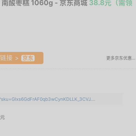
 南酸枣糕 1060g
- 京东商城
38.8元（需领
链接 >
更多京东优惠...
ml?sku=GIxs6GdFrAF0qb3wCynKDLLK_3CVJ....
8元