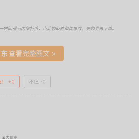
一时间得到内部特价；点此
领取隐藏优惠券
，先领券再下单。
查看完整图文 >
值！ +0
不值 -0
,
国内优惠