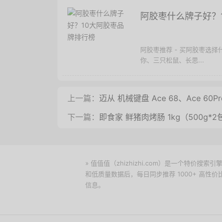
阿胶枣什么牌子好？
阿胶枣推荐 - 买阿胶枣选
你、三只松鼠、长思...
上一篇：
迈从 机械键盘 Ace 68、Ace 60Pr
下一篇：
即食家 鲜猪肉烤肠 1kg（500g*2
» 值值值（zhizhizhi.com）是一个特
和低质量数据后，每日同步推荐 1000+ 高
信息。
下载值值值App