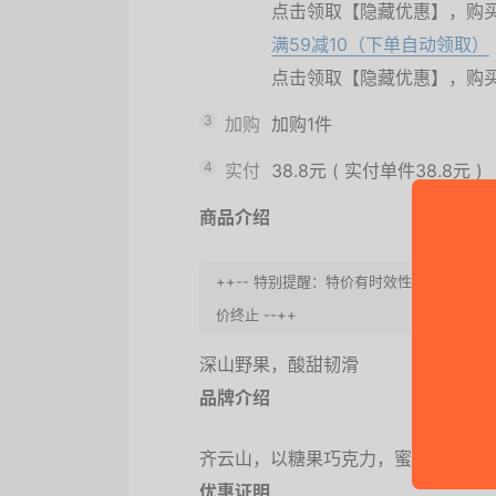
点击领取【隐藏优惠】，购
满59减10（下单自动领取）
点击领取【隐藏优惠】，购
3
加购
加购1件
4
实付
38.8元
(
实付单件38.8元
)
商品介绍
++-- 特别提醒：特价有时效性，请尽快
价终止 --++
深山野果，酸甜韧滑
品牌介绍
齐云山，以糖果巧克力，蜜饯果脯和
优惠证明