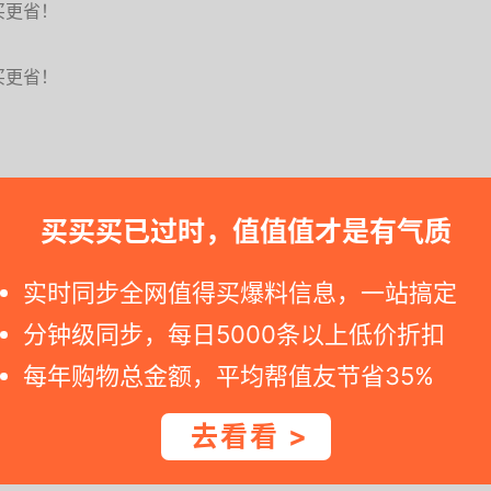
买更省！
买更省！
买买买已过时，值值值才是有气质
动手。如您点击京东商城详情页面显示价格已恢复原价，那可能就是特
实时同步全网值得买爆料信息，一站搞定
分钟级同步，每日5000条以上低价折扣
每年购物总金额，平均帮值友节省35%
去看看 >
食用油为主营的品牌