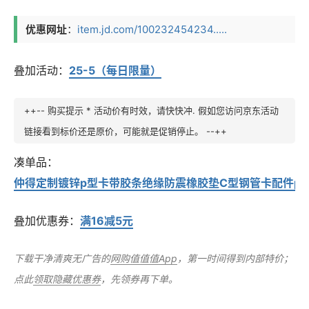
优惠网址
：
item.jd.com/100232454234.....
叠加活动：
25-5（每日限量）
++-- 购买提示 * 活动价有时效，请快快冲. 假如您访问京东活动
链接看到标价还是原价，可能就是促销停止。 --++
凑单
品：
仲得定制镀锌p型卡带胶条绝缘防震橡胶垫C型钢管卡配件p型管束
叠加优惠券：
满16减5元
下载干净清爽无广告的
网购值值值App
，第一时间得到内部特价；
点此
领取隐藏优惠券
，先领券再下单。