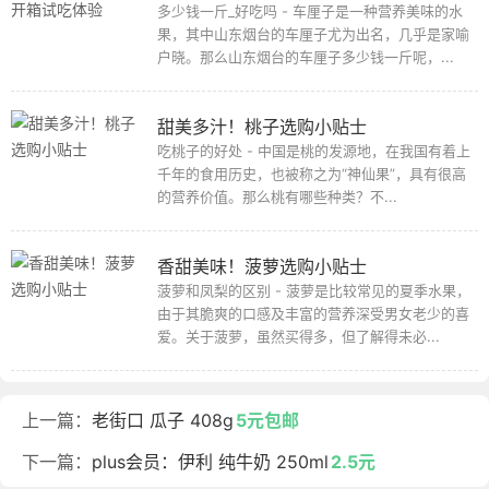
多少钱一斤_好吃吗 - 车厘子是一种营养美味的水
果，其中山东烟台的车厘子尤为出名，几乎是家喻
户晓。那么山东烟台的车厘子多少钱一斤呢，...
甜美多汁！桃子选购小贴士
吃桃子的好处 - 中国是桃的发源地，在我国有着上
千年的食用历史，也被称之为“神仙果”，具有很高
的营养价值。那么桃有哪些种类？不...
香甜美味！菠萝选购小贴士
菠萝和凤梨的区别 - 菠萝是比较常见的夏季水果，
由于其脆爽的口感及丰富的营养深受男女老少的喜
爱。关于菠萝，虽然买得多，但了解得未必...
上一篇：
老街口 瓜子 408g
5元包邮
下一篇：
plus会员：伊利 纯牛奶 250ml
2.5元