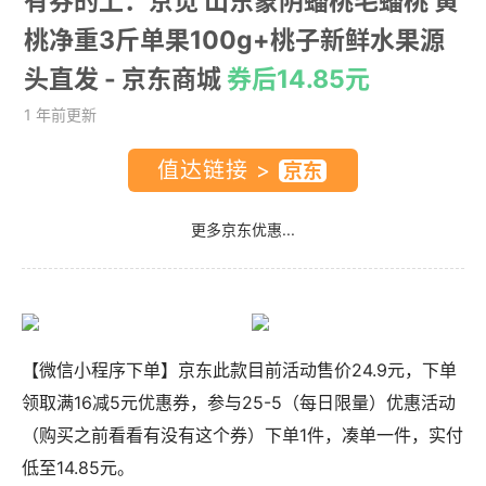
有券的上：京觅 山东蒙阴蟠桃毛蟠桃 黄
桃净重3斤单果100g+桃子新鲜水果源
头直发
- 京东商城
券后14.85元
1 年前更新
值达链接 >
更多京东优惠...
【微信小程序下单】京东此款目前活动售价24.9元，下单
领取满16减5元优惠券，参与25-5（每日限量）优惠活动
（购买之前看看有没有这个券）下单1件，
凑单
一件，实付
低至14.85元。