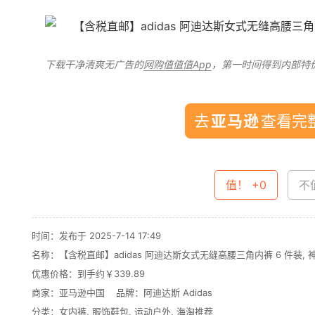
下载干净清爽无广告的
网购值值值App
，第一时间得到内部特
去
查看完整
值！ +0
不值
时间：发布于 2025-7-14 17:49
名称：
【含税直邮】adidas 阿迪达斯女式无缝高腰三角内裤 6 件装,
优惠价格：
到手约￥339.89
商家：
亚马逊中国
品牌：
阿迪达斯 Adidas
分类：
女内裤
,
服饰鞋包
,
运动户外
,
海淘推荐