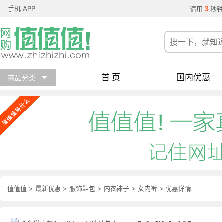
手机 APP
3
请用
秒
首 页
国内优惠
商品分类
值值值
>
最新优惠
>
服饰鞋包
>
内衣袜子
>
女内裤
>
优惠详情