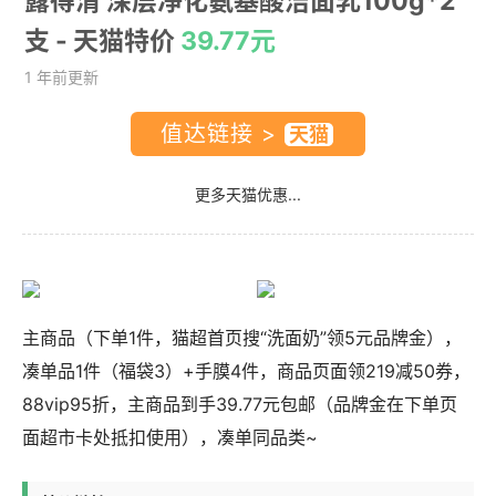
露得清 深层净化氨基酸洁面乳100g*2
支
- 天猫特价
39.77元
1 年前更新
值达链接 >
更多天猫优惠...
主商品（下单1件，猫超首页搜“洗面奶”领5元品牌金），
凑单品1件（福袋3）+手膜4件，商品页面领219减50券，
88vip95折，主商品到手39.77元包邮（品牌金在下单页
面超市卡处抵扣使用），凑单同品类~