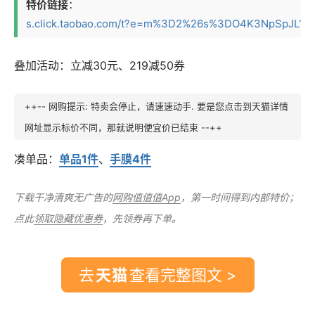
特价链接
：
s.click.taobao.com/t?e=m%3D2%26s%3DO4K3NpSpJL1w4v
叠加活动：立减30元、219减50券
++-- 网购提示: 特卖会停止，请速速动手. 要是您点击到天猫详情
网址显示标价不同，那就说明便宜价已结束 --++
凑单品：
单品1件
、
手膜4件
下载干净清爽无广告的
网购值值值App
，第一时间得到内部特价；
点此
领取隐藏优惠券
，先领券再下单。
去
查看完整图文 >