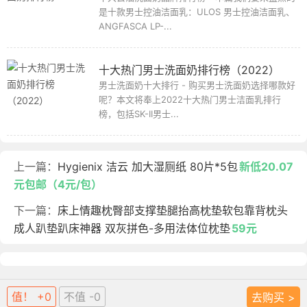
是十款男士控油洁面乳：ULOS 男士控油洁面乳、
ANGFASCA LP-...
十大热门男士洗面奶排行榜（2022）
男士洗面奶十大排行 - 购买男士洗面奶选择哪款好
呢？本文将奉上2022十大热门男士洁面乳排行
榜，包括SK-II男士...
上一篇：
Hygienix 洁云 加大湿厕纸 80片*5包
新低20.07
元包邮（4元/包）
下一篇：
床上情趣枕臀部支撑垫腿抬高枕垫软包靠背枕头
成人趴垫趴床神器 双灰拼色-多用法体位枕垫
59元
值！ +0
不值 -0
去购买 >