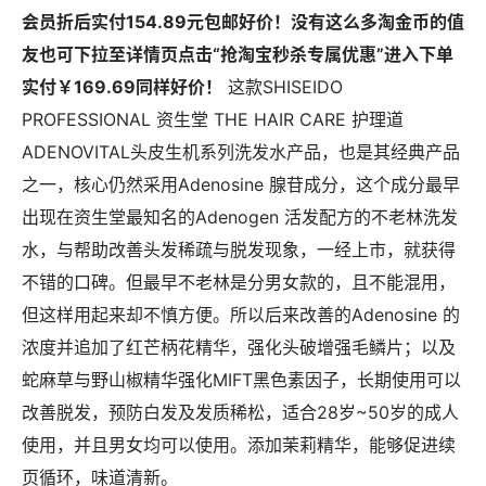
会员折后实付154.89元包邮好价！没有这么多淘金币的值
友也可下拉至详情页点击“抢淘宝秒杀专属优惠”进入下单
实付￥169.69同样好价！
这款SHISEIDO
PROFESSIONAL 资生堂 THE HAIR CARE 护理道
ADENOVITAL头皮生机系列洗发水产品，也是其经典产品
之一，核心仍然采用Adenosine 腺苷成分，这个成分最早
出现在资生堂最知名的Adenogen 活发配方的不老林洗发
水，与帮助改善头发稀疏与脱发现象，一经上市，就获得
不错的口碑。但最早不老林是分男女款的，且不能混用，
但这样用起来却不慎方便。所以后来改善的Adenosine 的
浓度并追加了红芒柄花精华，强化头破增强毛鳞片；以及
蛇麻草与野山椒精华强化MIFT黑色素因子，长期使用可以
改善脱发，预防白发及发质稀松，适合28岁~50岁的成人
使用，并且男女均可以使用。添加茉莉精华，能够促进续
页循环，味道清新。