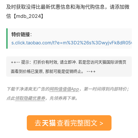
及时获取没得比最新优惠信息和海淘代购信息，请添加微
信【mdb_2024】
特价链接
：
s.click.taobao.com/t?e=m%3D2%26s%3DwyjvFk8dR05w4v
++-- 提示：打折价有时效, 请立即冲. 若是您访问天猫国际详情页
面看到价格已复原, 那就可能是促销终止。 --++
下载干净清爽无广告的
网购值值值App
，第一时间得到内部特价；
点此
领取隐藏优惠券
，先领券再下单。
去
查看完整图文 >