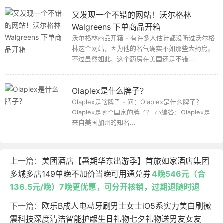
又发现一个不错的网站！沃尔格林
Walgreens 下单商品开箱
沃尔格林商品开箱 - 有许多人估计都没听过沃尔格
林这个网站，因为他的名气确实不如那些大药房。
不过虽然如此，这个药房在美国还是不错...
Olaplex是什么牌子？
Olaplex是啥牌子 - 问：Olaplex是什么牌子？
Olaplex是哪个国家的牌子？ 小编答：Olaplex是
来自美国加州的知名...
上一篇：
美团酒店【暑期华东出游季】首旅如家酒店集团
多城多店149单晚不加价当晚可用通兑券
4晚546元（合
136.5元/晚）7晚更优惠，可分开核销，过期退随时退
下一篇：
欧乐B成人电动牙刷男士女士iO5系实力美白刷微
震科技深度清洁智能护龈生日礼物七夕礼物送男友女友