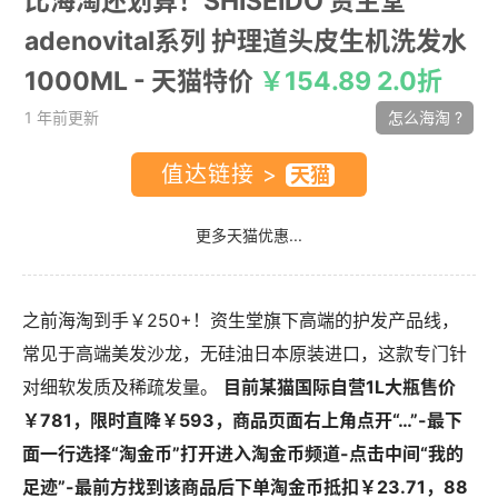
比海淘还划算！SHISEIDO 资生堂
adenovital系列 护理道头皮生机洗发水
1000ML
- 天猫特价
￥154.89 2.0折
1 年前更新
怎么海淘 ?
值达链接 >
更多天猫优惠...
之前海淘到手￥250+！资生堂旗下高端的护发产品线，
常见于高端美发沙龙，无硅油日本原装进口，这款专门针
对细软发质及稀疏发量。
目前某猫国际自营1L大瓶售价
￥781，限时直降￥593，商品页面右上角点开“…”-最下
面一行选择“淘金币”打开进入淘金币频道-点击中间“我的
足迹”-最前方找到该商品后下单淘金币抵扣￥23.71，88