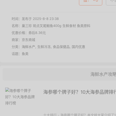
值！ +0
不值
时间：发布于 2025-8-8 23:38
名称：
巢三珍 斑点叉尾鮰鱼400g 生鲜食材 鱼类原料
优惠价格：
券后8.36元
商家：
京东商城
分类：
海鲜水产
,
生鲜冷冻
,
食品保健品
,
国内优惠
话题：
鱼类
海鲜水产攻
海参哪个牌子好？10大海参品牌排
十大排行 - 海参哪个牌子好？本文给大家介绍了