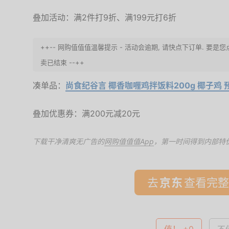
叠加活动：满2件打9折、满199元打6折
++-- 网购值值值温馨提示 - 活动会逾期, 请快点下订单. 要
卖已结束 --++
凑单品：
尚食纪谷言 椰香咖喱鸡拌饭料200g 椰子鸡 
叠加优惠券：满200元减20元
下载干净清爽无广告的
网购值值值App
，第一时间得到内部特
去
查看完整