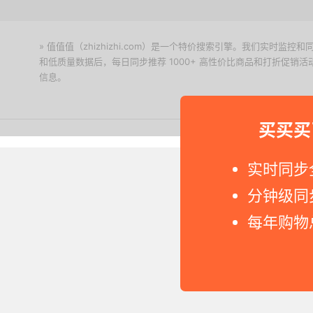
» 值值值（zhizhizhi.com）是一个特价搜索引擎。我们实时
和低质量数据后，每日同步推荐 1000+ 高性价比商品和打折促销
信息。
下载值值值App
买买买
Copyright © 2011-2026 网
实时同步
分钟级同
每年购物