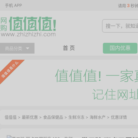
手机 APP
3
请用
秒
首 页
国内优惠
商品分类
值值值
>
最新优惠
>
食品保健品
>
生鲜冷冻
>
海鲜水产
>
优惠详情