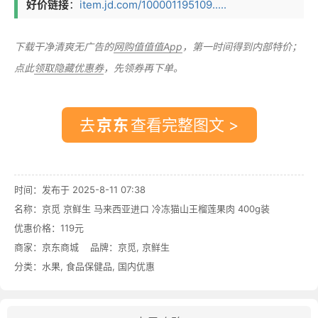
好价链接
：
item.jd.com/100001195109.....
下载干净清爽无广告的
网购值值值App
，第一时间得到内部特价；
点此
领取隐藏优惠券
，先领券再下单。
去
查看完整图文 >
时间：发布于 2025-8-11 07:38
名称：
京觅 京鲜生 马来西亚进口 冷冻猫山王榴莲果肉 400g装
优惠价格：
119元
商家：
京东商城
品牌：
京觅
,
京鲜生
分类：
水果
,
食品保健品
,
国内优惠