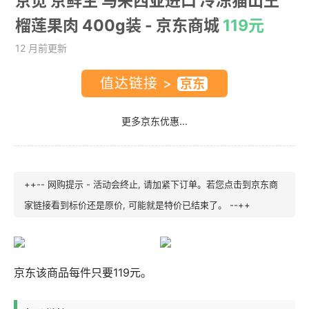
京觅 京鲜生 马来西亚进口 冷冻猫山王
榴莲果肉 400g装
- 京东商城
119元
12 月前更新
值达链接 >
更多京东优惠...
++-- 网购提示 - 活动会终止, 请加紧下订单。若您点击到京东商
家链接看到标价还是原价, 可能就是特价已结束了。 --++
京东该商品每件只要119元。