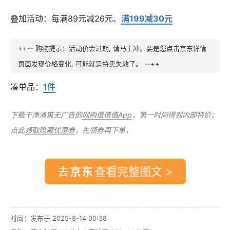
叠加活动：每满89元减26元、
满199减30元
++-- 购物提示：活动价会过期, 请马上冲。要是您点击京东详情
页面发现价格变化, 可能就是特卖失效了。 --++
凑单品：
1件
下载干净清爽无广告的
网购值值值App
，第一时间得到内部特价；
点此
领取隐藏优惠券
，先领券再下单。
去
查看完整图文 >
时间：发布于 2025-8-14 00:38