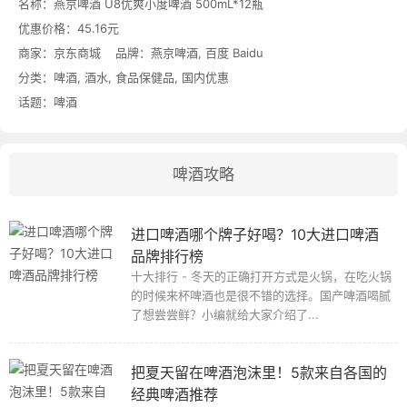
名称：
燕京啤酒 U8优爽小度啤酒 500mL*12瓶
优惠价格：
45.16元
商家：
京东商城
品牌：
燕京啤酒
,
百度 Baidu
分类：
啤酒
,
酒水
,
食品保健品
,
国内优惠
话题：
啤酒
啤酒攻略
进口啤酒哪个牌子好喝？10大进口啤酒
品牌排行榜
十大排行 - 冬天的正确打开方式是火锅，在吃火锅
的时候来杯啤酒也是很不错的选择。国产啤酒喝腻
了想尝尝鲜？小编就给大家介绍了...
把夏天留在啤酒泡沫里！5款来自各国的
经典啤酒推荐