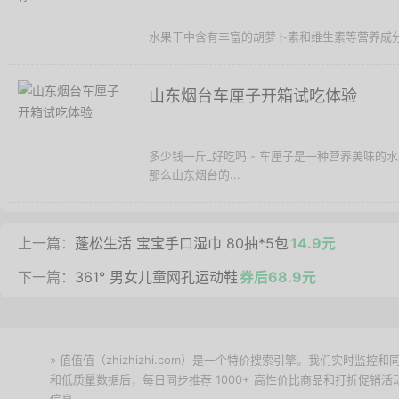
水果干中含有丰富的胡萝卜素和维生素等营养成分
山东烟台车厘子开箱试吃体验
多少钱一斤_好吃吗 - 车厘子是一种营养美味
那么山东烟台的...
上一篇：
蓬松生活 宝宝手口湿巾 80抽*5包
14.9元
下一篇：
361° 男女儿童网孔运动鞋
券后68.9元
» 值值值（zhizhizhi.com）是一个特价搜索引擎。我们实时
和低质量数据后，每日同步推荐 1000+ 高性价比商品和打折促销