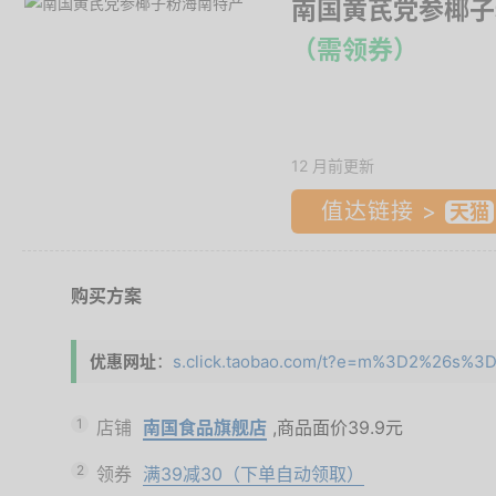
南国黄芪党参椰子
（需领券）
12 月前更新
值达链接 >
购买方案
优惠网址
：
s.click.taobao.com/t?e=m%3D2%26s%3
1
店铺
南国食品旗舰店
,商品面价
39.9元
2
领券
满39减30（下单自动领取）