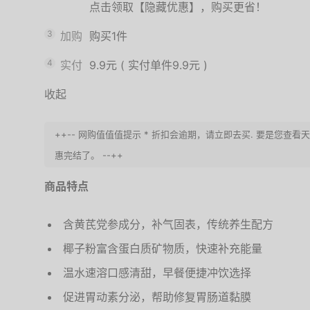
点击领取【隐藏优惠】，购买更省！
3
加购
购买1件
4
实付
9.9元
(
实付单件9.9元
)
收起
++-- 网购值值值提示 * 折扣会逾期，请立即去买. 要是您查
惠完结了。 --++
商品特点
含黄芪党参成分，补气固表，传统养生配方
椰子粉富含蛋白质矿物质，快速补充能量
温水速溶口感清甜，早餐便捷冲饮选择
促进胃动素分泌，帮助修复胃肠道黏膜