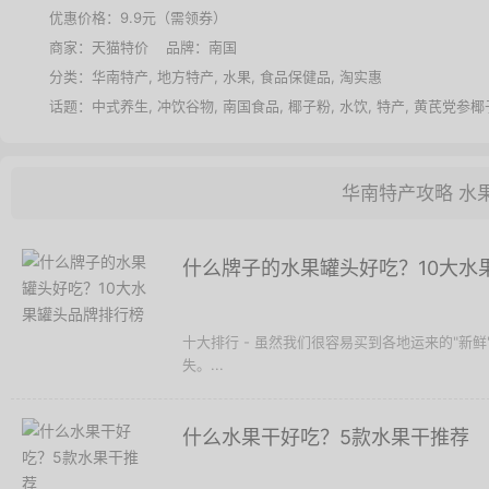
优惠价格：
9.9元（需领券）
商家：
天猫特价
品牌：
南国
分类：
华南特产
,
地方特产
,
水果
,
食品保健品
,
淘实惠
话题：
中式养生
,
冲饮谷物
,
南国食品
,
椰子粉
,
水饮
,
特产
,
黄芪党参椰
华南特产攻略
水
什么牌子的水果罐头好吃？10大水
十大排行 - 虽然我们很容易买到各地运来的"新
失。...
什么水果干好吃？5款水果干推荐