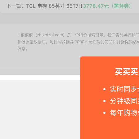
下一篇：
TCL 电视 85英寸 85T7H
3778.47元（需领券）
» 值值值（zhizhizhi.com）是一个特价搜索引擎。我们实时
和低质量数据后，每日同步推荐 1000+ 高性价比商品和打折促销
信息。
下载值值值App
买买买
Copyright © 2011-2026 网
实时同步
分钟级同
每年购物