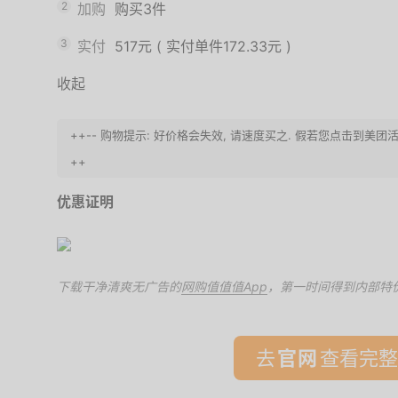
2
加购
购买3件
3
实付
517元
(
实付单件172.33元
)
收起
++-- 购物提示: 好价格会失效, 请速度买之. 假若您点击到美
++
优惠证明
下载干净清爽无广告的
网购值值值App
，第一时间得到内部特
去
查看完整