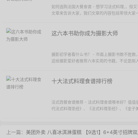
如何选购法国大餐食谱 - 想学习法式料理,，
文章来告诉大家，我们文章的内容包括带领大家一
这六本书助你成为摄影大师
摄影初学者看什么书？ - 市面上摄影书数不胜
这给摄影爱好者推荐六本实用的书籍，不论是刚入
十大法式料理食谱排行榜
法式西餐食谱推荐 - 法式料理食谱哪本好？值
代法式料理圣经》、《法式料理圣经》、《金子美明
上一篇：
美团外卖 八喜冰淇淋蛋糕 【9选1】6+4英寸招牌