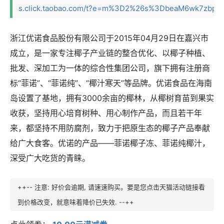
s.click.taobao.com/t?e=m%3D2%26s%3DbeaM6wk7zbpw4v
浙江优诺食品股份有限公司于2015年04月29日在嘉兴市
成立，是一家专注椰子产业链的整合优化、以椰子种植、
批发、深加工为一体的综合性集团公司，旗下拥有注册商
标“菲诺”、“菲诺纯”、“椰汁寒天”等品牌。优诺食品在海南
岛设置了基地，拥有3000余亩的椰林，从椰树育苗到果实
收获，坚持用心培育树种、用心制作产品，而且若干年
来，都坚持不用防腐剂，致力于把原生态的椰子产品奉献
给广大食客。优诺的产品——菲诺椰子冻、菲诺纯椰汁，
深受广大吃货的青睐。
++-- 注意: 好价会逾期, 请速速购买。要是您点击天猫活动链接看
到价格改变，就意味着降价已失效. --++