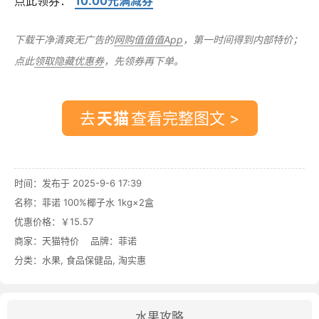
点此领券：
10.00元满减券
下载干净清爽无广告的
网购值值值App
，第一时间得到内部特价；
点此
领取隐藏优惠券
，先领券再下单。
去
查看完整图文 >
时间：发布于 2025-9-6 17:39
名称：
菲诺 100%椰子水 1kg×2盒
优惠价格：
￥15.57
商家：
天猫特价
品牌：
菲诺
分类：
水果
,
食品保健品
,
淘实惠
水果攻略