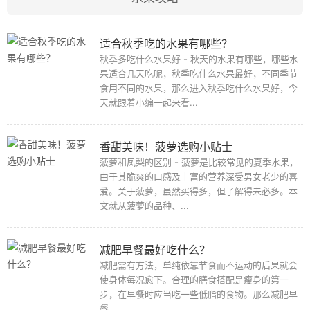
适合秋季吃的水果有哪些？
秋季多吃什么水果好 - 秋天的水果有哪些，哪些水
果适合几天吃呢，秋季吃什么水果最好，不同季节
食用不同的水果，那么进入秋季吃什么水果好，今
天就跟着小编一起来看...
香甜美味！菠萝选购小贴士
菠萝和凤梨的区别 - 菠萝是比较常见的夏季水果，
由于其脆爽的口感及丰富的营养深受男女老少的喜
爱。关于菠萝，虽然买得多，但了解得未必多。本
文就从菠萝的品种、...
减肥早餐最好吃什么？
减肥需有方法，单纯依靠节食而不运动的后果就会
使身体每况愈下。合理的膳食搭配是瘦身的第一
步，在早餐时应当吃一些低脂的食物。那么减肥早
餐...