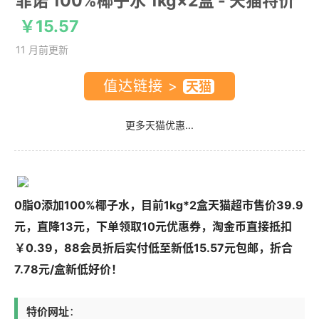
菲诺 100%椰子水 1kg×2盒
- 天猫特价
￥15.57
11 月前更新
值达链接 >
更多天猫优惠...
0脂0添加100%椰子水，目前1kg*2盒天猫超市售价39.9
元，直降13元，下单领取10元优惠券，淘金币直接抵扣
￥0.39，88会员折后实付低至新低15.57元包邮，折合
7.78元/盒新低好价！
特价网址
：