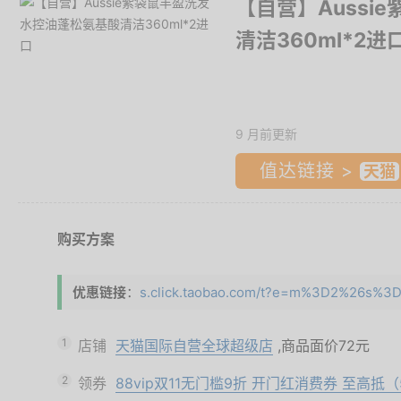
【自营】Auss
清洁360ml*2进
9 月前更新
值达链接 >
购买方案
优惠链接
：
s.click.taobao.com/t?e=m%3D2%26s%3
1
店铺
天猫国际自营全球超级店
,商品面价
72元
2
领券
88vip双11无门槛9折 开门红消费券 至高抵（