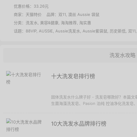
优惠价格：
33.26元
商家：
天猫特价
品牌：
双11
,
澳丝 Aussie 袋鼠
分类：
洗发水
,
美容&健康
,
海淘推荐
,
淘实惠
话题：
88VIP
,
AUSSIE
,
Aussie洗发水
,
Aussie紫袋鼠
,
历史新低
,
双11
洗发水攻略
十大洗发皂排行榜
固体洗发水什么牌子好 - 洗发皂哪款好？本篇文
生菌海藻洗发皂、Pasion 泊纯 控油净化洗发皂、
10大洗发水品牌排行榜