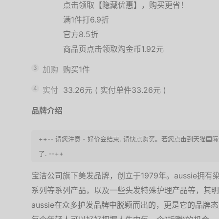
点击领取【隐藏优惠】，购买更省！
满1件打6.9折
官方8.5折
商品页点击领取淘金币1.92元
3
加购
购买1件
4
实付
33.26元
(
实付单件33.26元
)
品牌介绍
++-- 请您注意 - 好价会结束, 请快点购买。若您点击到天
了. --++
宝洁公司旗下美发品牌，创立于1979年。aussie
系列等系列产品，以及一些头发特殊护理产品等，其明星
aussie在众多护发品牌中脱颖而出的，更是它的品牌态