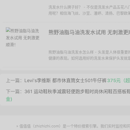
洗发水什么牌子好？ - 不仅是洗发水产品五花
用呢？相信海飞丝、沙宣、潘婷、清扬、巴黎欧莱
熊野油脂马油洗发水试用 无刺激更
熊野油脂马油洗发水怎么样 - 头发是人体很重
健康的表现。如何选用好的洗发水来保护头发就是
上一篇：
Levi's李维斯 都市休直筒女士501牛仔裤
375元（
下一篇：
361 运动鞋秋季减震轻便跑步鞋时尚休闲鞋百搭板
金)
» 值值值（zhizhizhi.com）是一个特价搜索引擎。我们实时