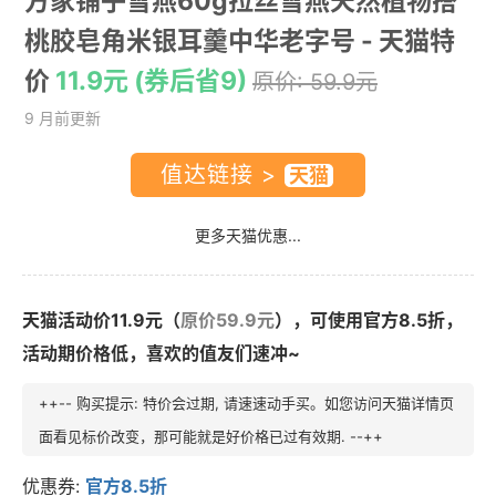
方家铺子雪燕60g拉丝雪燕天然植物搭
桃胶皂角米银耳羹中华老字号
- 天猫特
价
11.9元 (券后省9)
原价: 59.9元
9 月前更新
值达链接 >
更多天猫优惠...
天猫活动价11.9元（
原价59.9元
），可使用官方8.5折，
活动期价格低，喜欢的值友们速冲~
++-- 购买提示: 特价会过期, 请速速动手买。如您访问天猫详情页
面看见标价改变，那可能就是好价格已过有效期. --++
优惠券:
官方8.5折