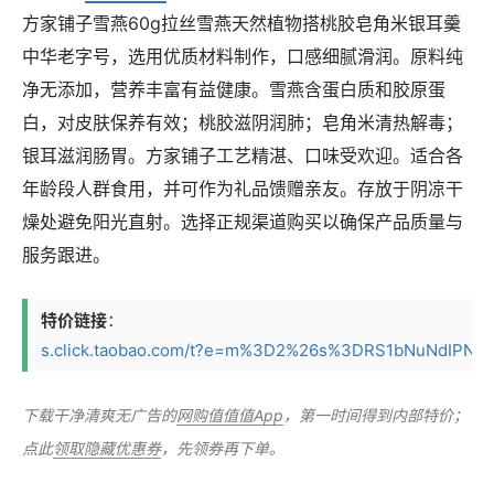
方家铺子雪燕60g拉丝雪燕天然植物搭桃胶皂角米银耳羹
中华老字号，选用优质材料制作，口感细腻滑润。原料纯
净无添加，营养丰富有益健康。雪燕含蛋白质和胶原蛋
白，对皮肤保养有效；桃胶滋阴润肺；皂角米清热解毒；
银耳滋润肠胃。方家铺子工艺精湛、口味受欢迎。适合各
年龄段人群食用，并可作为礼品馈赠亲友。存放于阴凉干
燥处避免阳光直射。选择正规渠道购买以确保产品质量与
服务跟进。
特价链接
：
s.click.taobao.com/t?e=m%3D2%26s%3DRS1bNuNdIPNw4v
下载干净清爽无广告的
网购值值值App
，第一时间得到内部特价；
点此
领取隐藏优惠券
，先领券再下单。