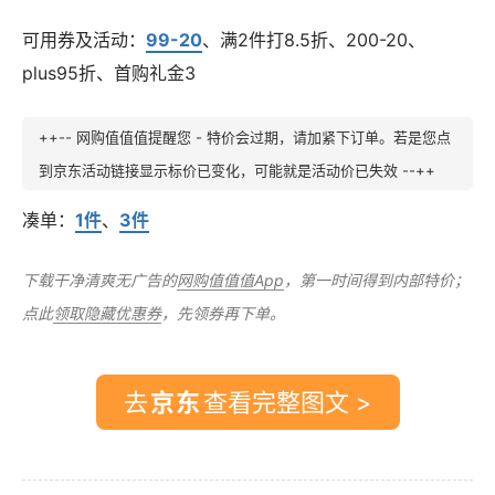
可用券及活动：
99-20
、满2件打8.5折、200-20、
plus95折、首购礼金3
++-- 网购值值值提醒您 - 特价会过期，请加紧下订单。若是您点
到京东活动链接显示标价已变化，可能就是活动价已失效 --++
凑单：
1件
、
3件
下载干净清爽无广告的
网购值值值App
，第一时间得到内部特价；
点此
领取隐藏优惠券
，先领券再下单。
去
查看完整图文 >